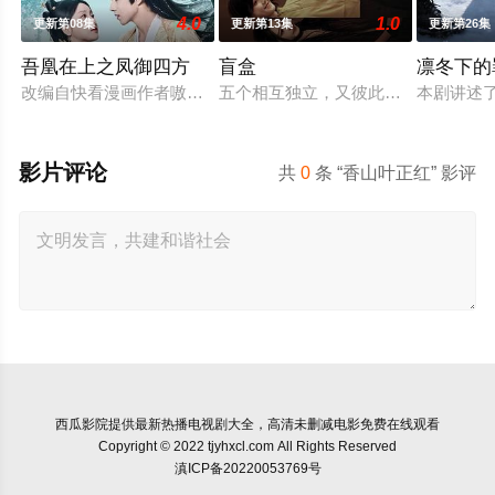
4.0
1.0
更新第08集
更新第13集
更新第26集
吾凰在上之凤御四方
盲盒
凛冬下的
改编自快看漫画作者嗷小泽的独家连载漫画《吾凰在上》。
五个相互独立，又彼此呼应的故事——
本剧讲述
影片评论
共
0
条 “香山叶正红” 影评
西瓜影院
提供最新热播电视剧大全，高清未删减电影免费在线观看
Copyright © 2022 tjyhxcl.com All Rights Reserved
滇ICP备20220053769号