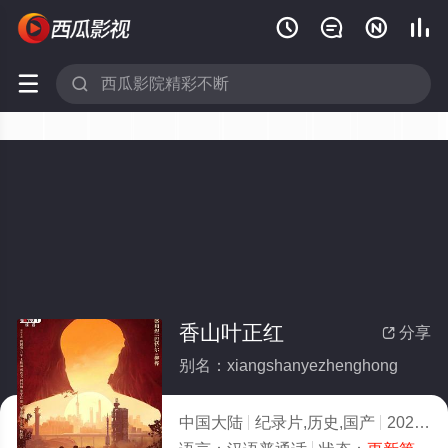






香山叶正红
分享

别名：xiangshanyezhenghong
中国大陆
纪录片,历史,国产
2021
1