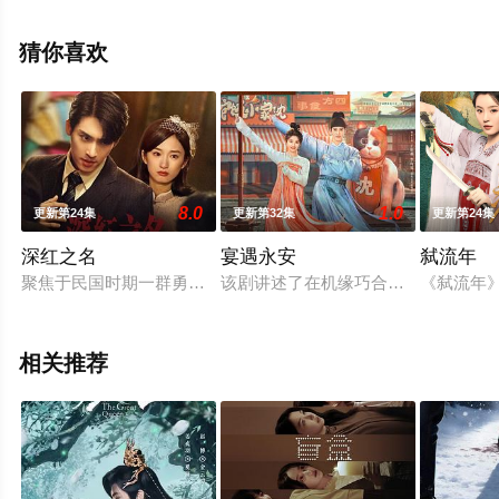
关信息可移步至豆瓣电视剧、电视猫或剧情网等平台了
解。
猜你喜欢
。
8.0
1.0
更新第24集
更新第32集
更新第24集
深红之名
宴遇永安
弑流年
聚焦于民国时期一群勇敢女性的故事。以独特的视角讲述了一个
该剧讲述了在机缘巧合之下，沈韶光（
《弑流年
相关推荐