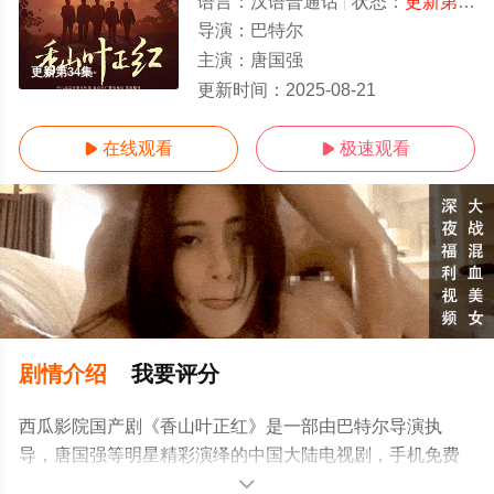
语言：
汉语普通话
状态：
更新第34集
导演：
巴特尔
主演：
唐国强
更新第34集
更新时间：
2025-08-21
在线观看
极速观看


剧情介绍
我要评分
西瓜影院国产剧《香山叶正红》是一部由巴特尔导演执
导，唐国强等明星精彩演绎的中国大陆电视剧，手机免费
观看高清无删减完整版电视剧全集就上西瓜影视，更多相
