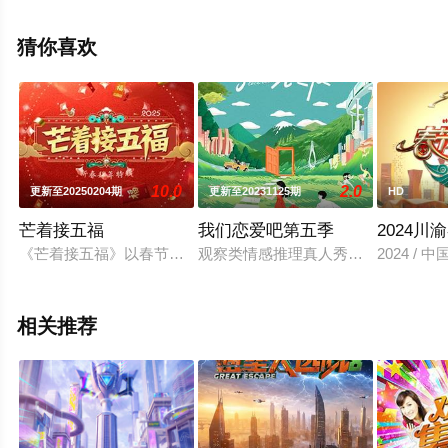
艺节目就上西瓜影视，更多相关信息可移步至豆瓣综艺、
电视猫或剧情网等平台了解。
猜你喜欢
。
10.0
2.0
更新至20250204期
更新至20231125期
HD
芒着接五福
我们恋爱吧第五季
2024
《芒着接五福》以春节为背景，联动湖南卫视芒果TV双平台热
观察类情感推理真人秀《我们恋爱吧
2024 / 
相关推荐