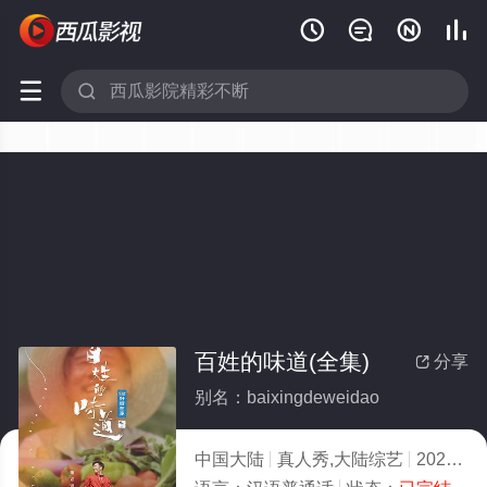






百姓的味道(全集)
分享

别名：baixingdeweidao
中国大陆
真人秀,大陆综艺
2021
1.