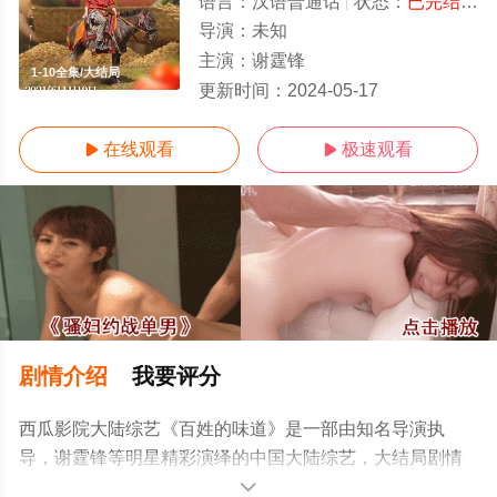
语言：
汉语普通话
状态：
已完结
- 
导演：
未知
主演：
谢霆锋
1-10全集/大结局
更新时间：
2024-05-17
在线观看
极速观看


剧情介绍
我要评分
西瓜影院大陆综艺《百姓的味道》是一部由知名导演执
导，谢霆锋等明星精彩演绎的中国大陆综艺，大结局剧情
已揭晓（1-10全集），手机免费观看高清无删减完整版综
