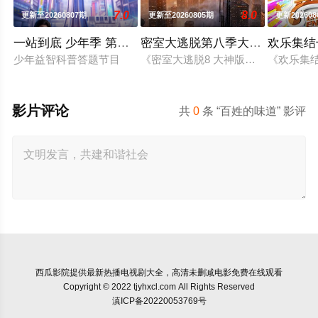
7.0
8.0
更新至20260807期
更新至20260805期
更新202608
一站到底 少年季 第二季
密室大逃脱第八季大神版
欢乐集结
少年益智科普答题节目
《密室大逃脱8 大神版》是芒果TV
《欢乐集
影片评论
共
0
条 “百姓的味道” 影评
西瓜影院
提供最新热播电视剧大全，高清未删减电影免费在线观看
Copyright © 2022 tjyhxcl.com All Rights Reserved
滇ICP备20220053769号