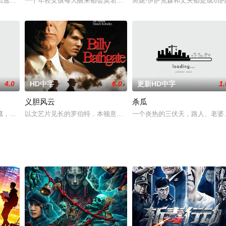
他通过资助 20 岁的秀智而发生了外遇。仁浩利用美英去父母家的机会
逃走中》从2004年开始播放，在20周年的重要一年进行电影化。故事背景是
一个年轻女孩每天醒来都会莫名其妙地发现自己变成了不同的人，她
简妮·伊萨克森和丈夫都是成功
4.0
HD中字
6.0
更新HD中字
1.
义胆风云
杀瓜
偷开始，很快在犯罪集团中步步高升。犀牛只知道权力和残酷，但没有什么
藏，引来了许多人的觊觎，也因此而丧生。约翰与麦可两兄弟也在寻找此塔，他
以文艺片见长的罗伯特．本顿意外地执导了这部黑社会动作片，台前
一个炎热的三伏天，路人、老婆