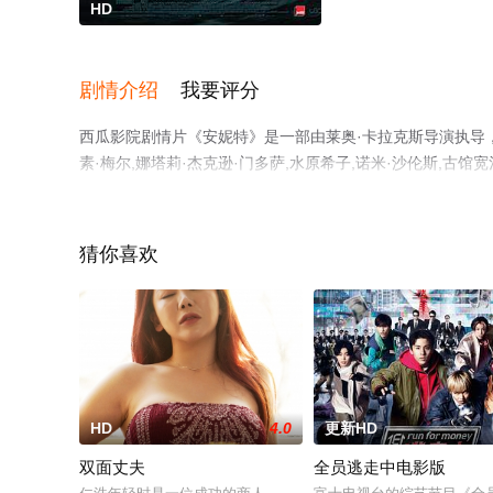
HD
剧情介绍
我要评分
西瓜影院剧情片《安妮特》是一部由莱奥·卡拉克斯导演执导，亚当
素·梅尔,娜塔莉·杰克逊·门多萨,水原希子,诺米·沙伦斯,古馆宽
特,Natalia,Lafourcade,Wim,Opbrouck,Ella
完整版电影大全就上西瓜影视，更多相关信息可移步至豆瓣
猜你喜欢
。
HD
4.0
更新HD
双面丈夫
全员逃走中电影版