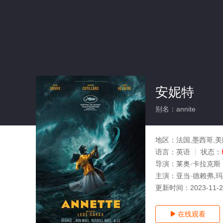
安妮特
别名：annite
地区：
法国,墨西哥,美
语言：
英语
状态：
导演：
莱奥·卡拉克斯
主演：
亚当·德赖弗,玛
更新时间：
2023-11-
在线观看
