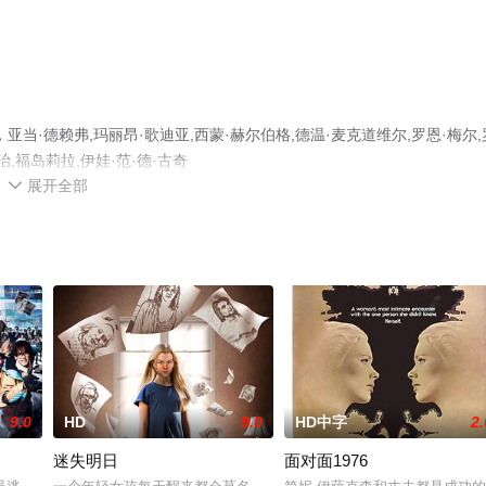
·德赖弗,玛丽昂·歌迪亚,西蒙·赫尔伯格,德温·麦克道维尔,罗恩·梅尔,
治,福岛莉拉,伊娃·范·德·古奇
展开全部
,Leyer等明星精彩演绎的法国,墨西哥,美国,瑞士,比利时,日本,电影，手机免费观看高清无删

电影、电视猫或剧情网等平台了解。
9.0
HD
9.0
HD中字
2.
迷失明日
面对面1976