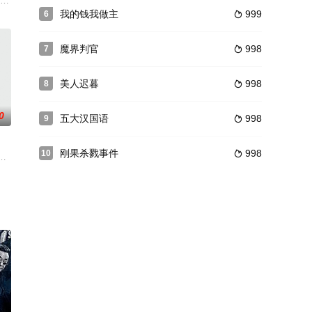
总奖金超过1亿日元，参加总人
很难回家。
的精神病学家。但是，简妮发现自己慢慢陷入了精神崩溃。她被那些来自过去的
我的钱我做主
999
6

魔界判官
998
7

美人迟暮
998
8

0
五大汉国语
998
9

刚果杀戮事件
998
10

俩的重逢，勾起令人感伤的回忆，而
幕后的阵容惊人。摄影执导是大师级的拉斯托．阿曼多斯，主演明星包括达
、村长、杀人犯、县领导、警察，轮番出现在他的瓜棚。这个从来都是老实巴