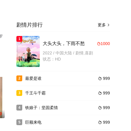
剧情片排行
更多

罗
1
大头大头，下雨不愁
1000

减
2022 / 中国大陆 / 剧情,喜剧
状态：HD
最爱是谁
999
2

千王斗千霸
999
3

铁娘子：坚固柔情
999
4

0
巨额来电
999
5
