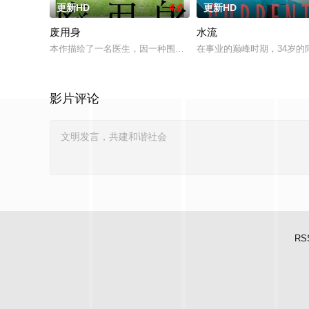
更新HD
4.0
更新HD
废用身
水流
本作描绘了一名医生，因一种围绕“废用身”——因瘫痪等原因已
在事业的巅峰时期，34岁
影片评论
RS