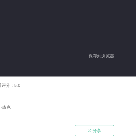
保存到浏览器
瓣评分：
5.0
莉·杰克
分享
