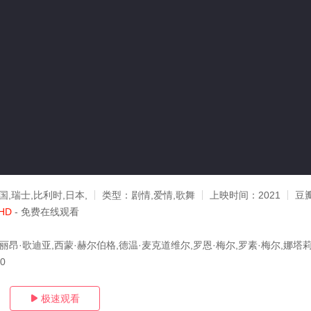
国,瑞士,比利时,日本,
类型：
剧情,爱情,歌舞
上映时间：
2021
豆
HD
- 免费在线观看
丽昂·歌迪亚,西蒙·赫尔伯格,德温·麦克道维尔,罗恩·梅尔,罗素·梅尔,娜塔
20
极速观看
