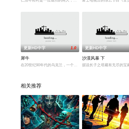
仁浩年轻时是一位成功的商人，表面上对妻子美英很好，但实际上，
富士电视台的综艺节目《全员
更新HD中字
1.0
更新HD中字
犀牛
沙漠风暴 下
在20世纪90年代的乌克兰，一个绰号“犀牛”的年轻人从一个小
据说长子之塔藏有无尽的宝
相关推荐