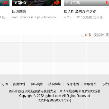
1.0
更新HD
5.0
中文字幕
5.
庄园凶祟
插入即出的湿润之处
无恢复可能的四肢——的治疗方法，而一步步踏入在追求理想的理性与疯狂之
的阿根廷造型师丽娜在瑞士的一场颁奖典礼后，被一种突如其来的冲动驱使。回
Rao Bahadur is a psychological drama set against the backdrop o
2025 / 日本 / 艾莲娜,志美健
共
0
条 “安妮特” 
S订阅
百度蜘蛛
神马爬虫
搜狗蜘蛛
奇虎地图
谷歌地图
必应
西瓜影院
提供最新热播电视剧大全，高清未删减电影免费在线观看
Copyright © 2022 tjyhxcl.com All Rights Reserved
滇ICP备20220053769号