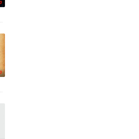
0
战、二房东杨小强加入后，一路曲折
引出“婴胎报仇”，“娘娘索命”等一连串妖异事件，张天盛虽被种种
爷将携600余公斤毒品来云交易，火速成立“斩毒行动”专案组，借调警员安迪
0
小镇女子向疏远的哥哥借了钱，独自一人踏上穿越西德克萨斯州的旅程，寻求