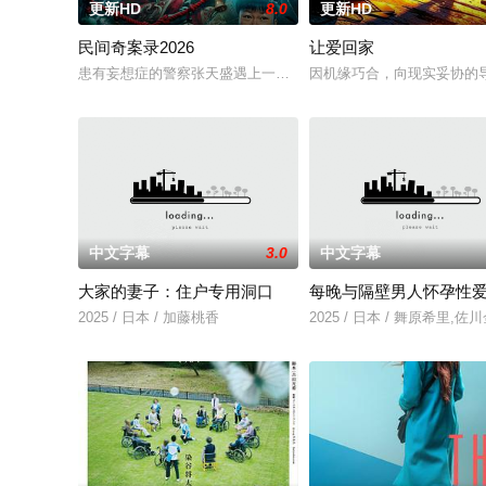
更新HD
8.0
更新HD
民间奇案录2026
让爱回家
患有妄想症的警察张天盛遇上一起离奇的神像杀人事件，勘案过程中
因机缘巧合，向现实妥协的
中文字幕
3.0
中文字幕
大家的妻子：住户专用洞口
每晚与隔壁男人怀孕性
2025 / 日本 / 加藤桃香
2025 / 日本 / 舞原希里,佐