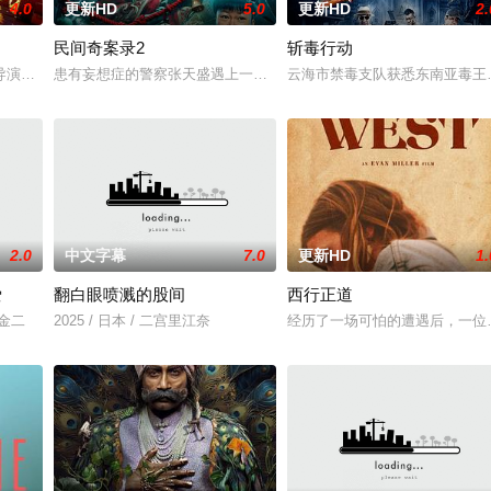
4.0
更新HD
5.0
更新HD
2.
民间奇案录2
斩毒行动
，牵引出“婴胎报仇”，“娘娘索命”等一连串妖异事件，张天盛虽被种种
导演朱达仁萌生拍一部《河南人在北京》电影的念头，在说服主编姚松、老乡韩
患有妄想症的警察张天盛遇上一起离奇的神像杀人事件，勘案过程中，牵
云海市禁毒支队获悉东南亚毒王廖
2.0
中文字幕
7.0
更新HD
1.
爱
翻白眼喷溅的股间
西行正道
川金二
2025 / 日本 / 二宫里江奈
经历了一场可怕的遭遇后，一位