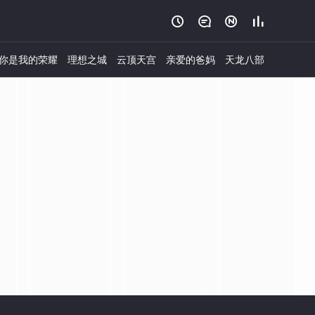




你是我的荣耀
理想之城
云顶天宫
亲爱的爸妈
天龙八部