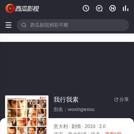






我行我素
分享

别名：woxingwosu
意大利
剧情
2010
2.0