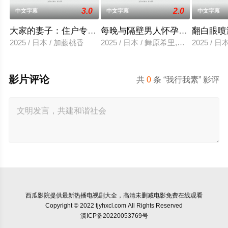
3.0
2.0
中文字幕
中文字幕
中文字幕
大家的妻子：住户专用洞口
每晚与隔壁男人怀孕性爱
翻白眼喷
2025 / 日本 / 加藤桃香
2025 / 日本 / 舞原希里,佐川金二
2025 / 
影片评论
共
0
条 “我行我素” 影评
西瓜影院
提供最新热播电视剧大全，高清未删减电影免费在线观看
Copyright © 2022 tjyhxcl.com All Rights Reserved
滇ICP备20220053769号