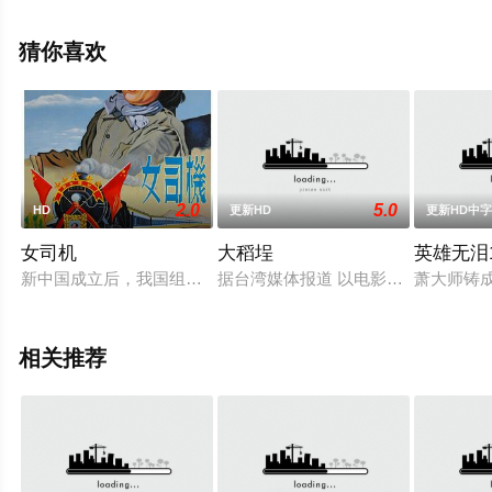
比安卡·纳皮,卡迈因·雷卡诺,马西米利亚诺·加洛,葆拉·米纳
乔尼,赞布罗塔·德·马奇,毛罗·博纳芬尼,乔治·马尔凯西,马特
猜你喜欢
奥·塔兰托,吉雅·马提雷,丹等明星精彩演绎的意大利电影，
手机免费观看高清无删减完整版电影大全就上西瓜影视，
更多相关信息可移步至豆瓣电影、电视猫或剧情网等平台
了解。
2.0
5.0
HD
更新HD
更新HD中
女司机
大稻埕
英雄无泪1
。
新中国成立后，我国组建了第一支火车女司机培训队，学员来自
据台湾媒体报道 以电影《鸡排英雄》
萧大师铸
相关推荐