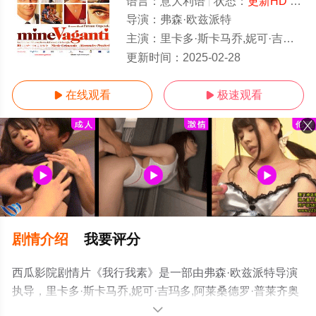
语言：
意大利语
状态：
更新HD
- 免费在线观看
导演：
弗森·欧兹派特
主演：
里卡多·斯卡马乔,妮可·吉玛多,阿莱桑德罗·普莱齐奥西,恩尼奥·凡塔斯蒂基尼,卢妮塔·萨维诺,拉里亚
更新HD
更新时间：
2025-02-28
在线观看
极速观看


剧情介绍
我要评分
西瓜影院剧情片《我行我素》是一部由弗森·欧兹派特导演
执导，里卡多·斯卡马乔,妮可·吉玛多,阿莱桑德罗·普莱齐奥
西,恩尼奥·凡塔斯蒂基尼,卢妮塔·萨维诺,拉里亚·奥科希尼,
