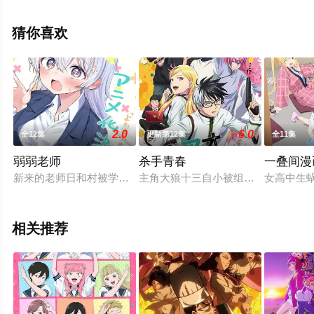
吾,飞田展男,南条爱乃,斋贺光希等明星精彩演绎的日本动
漫，大结局剧情已揭晓（1-12全集），手机免费观看高清
猜你喜欢
无删减完整版动漫全集就上西瓜影视，更多相关信息可移
步至豆瓣动漫、电视猫或剧情网等平台了解。
2.0
6.0
全12集
更新第12集
全11集
。
弱弱老师
杀手青春
一叠间漫
新来的老师日和村被学生们视为“可怕的老师”，据说谁惹她生气
主角大狼十三自小被组织捡养，并成
女高中生
相关推荐