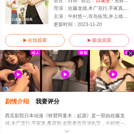
语言：
日语
状态：
12集全
- 免费在线观看
导演：
佐藤龙雄,本广克行,手冢真,桑原智,名取孝浩
主演：
中村悠一,寺岛拓笃,井上雄贵,樱井孝宏,小松未可子,佐仓绫音,河西健吾,飞田展男,南条爱乃,斋贺光希
1-12全集/大结局
更新时间：
2023-11-20
在线观看
极速观看


剧情介绍
我要评分
西瓜影院日本动漫《铁臂阿童木：起源》是一部由佐藤龙
雄,本广克行,手冢真,桑原智,名取孝浩导演执导，中村悠一,
寺岛拓笃,井上雄贵,樱井孝宏,小松未可子,佐仓绫音,河西健
