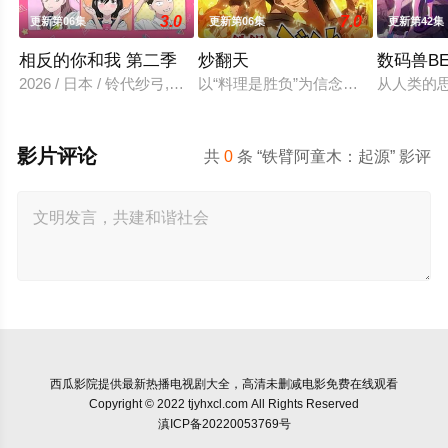
3.0
7.0
更新第06集
更新第06集
更新第42集
相反的你和我 第二季
炒翻天
数码兽BE
2026 / 日本 / 铃代纱弓,坂田将吾,谷口梦奈,平林瑚夏,岩田安吉
以“料理是胜负”为信念、“中国菜霸
从人类的
影片评论
共
0
条 “铁臂阿童木：起源” 影评
西瓜影院
提供最新热播电视剧大全，高清未删减电影免费在线观看
Copyright © 2022 tjyhxcl.com All Rights Reserved
滇ICP备20220053769号