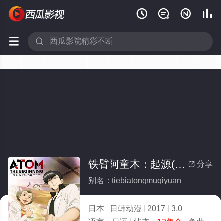






铁臂阿童木：起源(全集)
分享

别名：tiebiatongmuqiyuan
日本
日韩动漫
2017
3.0