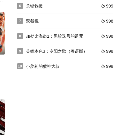
美军是否已成为战
小队必须在30小时内完成救援……
月英（张柏芝 饰），她自幼为父亲王承彦（赵本山 饰）抚养长大，集万千宠
关键救援
999
6

双截棍
998
7

加勒比海盗1：黑珍珠号的诅咒
998
8

0
英雄本色3：夕阳之歌（粤语版）
998
9

小萝莉的猴神大叔
998
10

一刻不得闲，因美
孕妇生下孩子后咽气。龙重九带着婴儿在路上遭杀手多次截杀，并因杀人抢
下体割去。负责调查的古Sir毫无头绪，马夫金大班亦追查此事。警署食堂员工