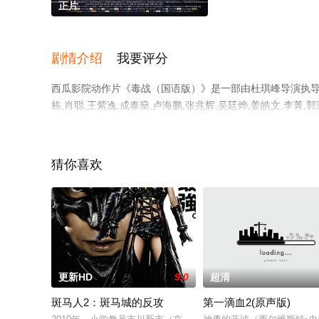
正片
剧情介绍
我要评分
西瓜影院动作片《毒战（国语版）》是一部由杜琪峰导演执导，孙红
栋,肖聪,王紫逸,成泰燊,卢海鹏,张兆辉,吴廷烨,姜皓文,李菁
无删减完整版电影大全就上西瓜影视，更多相关信息可移步
猜你喜欢
。
更新HD
9.0
超清
斑马人2：斑马城的反攻
第一滴血2(原声版)