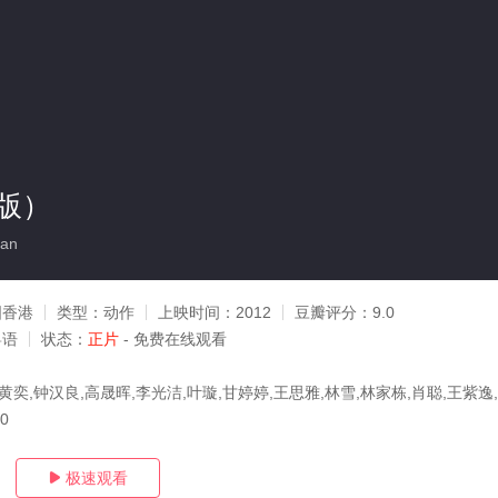
版）
an
国香港
类型：
动作
上映时间：
2012
豆瓣评分：
9.0
粤语
状态：
正片
- 免费在线观看
黄奕,钟汉良,高晟晖,李光洁,叶璇,甘婷婷,王思雅,林雪,林家栋,肖聪,王紫逸
20
极速观看
