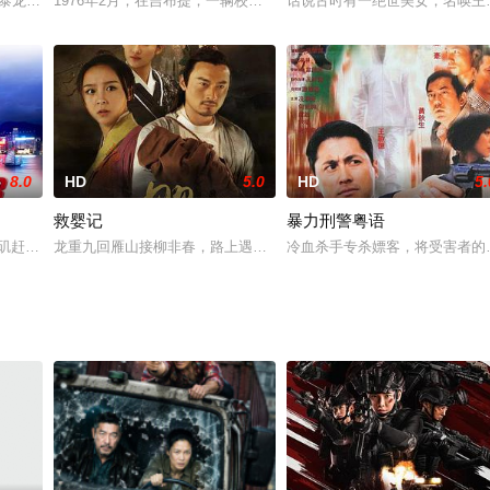
前来入侵的外星人，成为全人类的偶像。但在此之后，市川却神秘消失，行
龙SylvesterStallone饰）又回来了！这次，蓝波奉命返回越南调查失踪的
1976年2月，在吉布提，一辆校车在索马里边境被劫持为人质。救援
话说古时有一绝世美女，名唤王
8.0
HD
5.0
HD
5.
救婴记
暴力刑警粤语
在沙漠中摆下战场，颗颗子弹带着仇恨射向面目狰狞的敌人。通过激烈的战斗
赶来香港度假的老搭档詹姆斯•卡特（克里斯•塔克 Chris Tucker 饰）真是
龙重九回雁山接柳非春，路上遇到几人追赶一个孕妇，他施以援手，
冷血杀手专杀嫖客，将受害者的