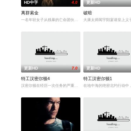
HD中字
4.0
更新HD
离群索金
破暗
一名年轻女子从残暴的亡命团伙手中劫走了一批黄金，一路逃到
大康太师闻宇阳宴请皇上义
更新HD
7.0
更新HD
特工汉密尔顿4
特工汉密尔顿1
汉密尔顿在经历一次任务的严重后果后，陷入了自我毁灭的状态
在地中海的绝密北约行动中