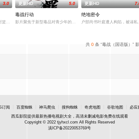
3.0
更新HD
5.0
更新HD
7.
毒战行动
绝地密令
生活。一名科学家被绑架，重要信息面临泄露风险。汉密尔顿决定返回未婚妻身
封篮球梦。为完成病危师兄的嘱托，他接手一支被嘲为“无胜利队”的业余球队。
影片聚焦于新型毒品对青少年的危害，对社会秩序的破坏为主题，旨
户部尚书叶庭遭人构陷，被诬私
共
0
条 “毒战（国语版）” 
S订阅
百度蜘蛛
神马爬虫
搜狗蜘蛛
奇虎地图
谷歌地图
必应
西瓜影院
提供最新热播电视剧大全，高清未删减电影免费在线观看
Copyright © 2022 tjyhxcl.com All Rights Reserved
滇ICP备20220053769号