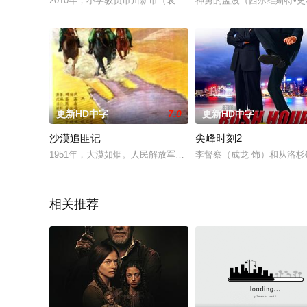
2010年，小学教员市川新市（哀川翔 饰）变身斑马人，打败了
神勇的蓝波（西尔维斯特•史泰
更新HD中字
7.0
更新HD中字
沙漠追匪记
尖峰时刻2
1951年，大漠如烟。人民解放军剿匪部队与残存的国民党兵匪
李督察（成龙 饰）和从洛杉矶
相关推荐