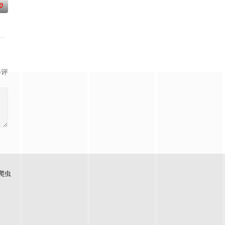
0
当一群问题少年遇上背负阴影的教
在通过电影让观众意识到毒品的可怕，着重塑造了缉毒警察在危险环境中坚
贪国库银两，身陷囹圄在即，叶庭急召其子叶护相见。叶护心知父亲蒙冤，却
影评
爬虫