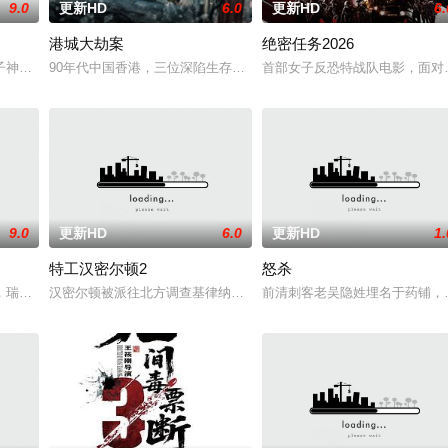
9.0
更新HD
6.0
更新HD
6.
港城大劫案
绝密任务2026
边境荒原深处的偏远哨站暂避。歹徒很快循着踪迹追来，迅速控制了这座孤立无
子神策府神威将军冷啸天，席间告知他一个消息，刚刚继任北疆镇海王的薛世明
90年代中国香港，三位深陷生存绝境的底层小人物，因一场劫案命运
首部女子反恐特战队电影，面对恐
9.0
更新HD
6.0
更新HD
1.
特工汉密尔顿2
怒杀
。然而，他被说服去执行他最擅长的任务——前往波兰找回一个掌握重要信息的
，瑞典攻击潜水员遇害。汉密尔顿，受害者的老友，前往法国土伦军事基地展开
汉密尔顿被派往北方调查基律纳太空项目的间谍行为，同时发现有人
前清刺客老吴隐姓埋名于药铺，