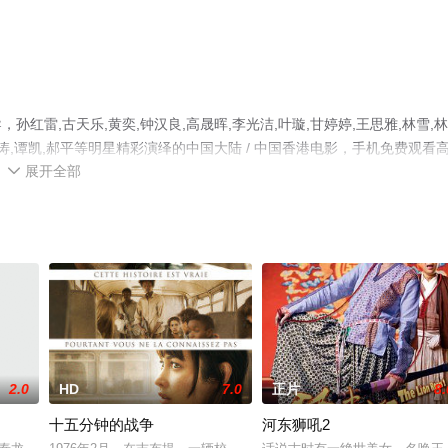
雷,古天乐,黄奕,钟汉良,高晟晖,李光洁,叶璇,甘婷婷,王思雅,林雪,
,郭涛,谭凯,郝平等明星精彩演绎的中国大陆 / 中国香港电影，手机免费观看
展开全部
至豆瓣电影、电视猫或剧情网等平台了解。

2.0
HD
7.0
正片
8.
十五分钟的战争
河东狮吼2