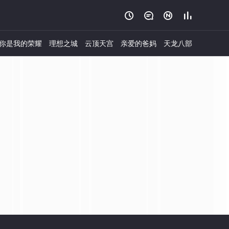




你是我的荣耀
理想之城
云顶天宫
亲爱的爸妈
天龙八部