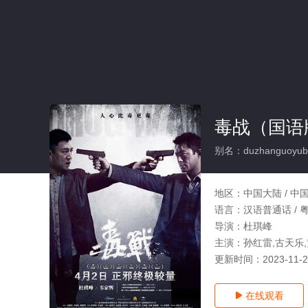
毒战（国语
别名：duzhanguoyub
地区：
中国大陆 / 中
语言：
汉语普通话 / 
导演：
杜琪峰
主演：
孙红雷,古天乐,
更新时间：
2023-11-
在线观看
