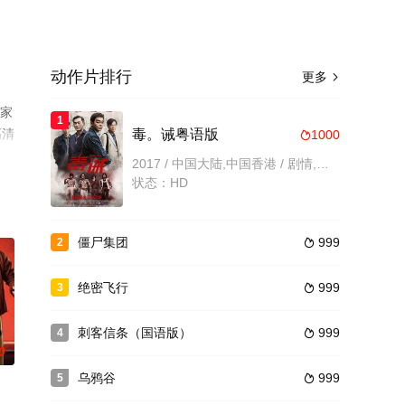
动作片排行
更多

林家
1
高清
毒。诫粤语版
1000

2017 / 中国大陆,中国香港 / 剧情,动作,犯罪
状态：HD
僵尸集团
999
2

绝密飞行
999
3

刺客信条（国语版）
999
4

0
乌鸦谷
999
5
