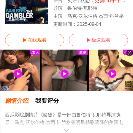
语言：
英语
状态：
更新HD中字
- 免费在线观看
导演：
鲁伯特·瓦耶特
主演：
马克·沃尔伯格,杰西卡·兰格
更新HD中字
更新时间：
2025-09-04
在线观看
极速观看


剧情介绍
我要评分
西瓜影院剧情片《赌徒》是一部由鲁伯特·瓦耶特导演执
导，马克·沃尔伯格,杰西卡·兰格等明星精彩演绎的美国电
影，手机免费观看高清无删减完整版电影大全就上西瓜影
