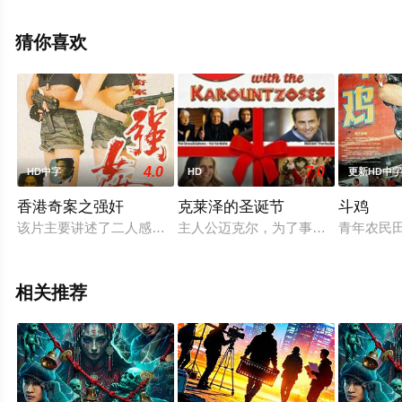
视，更多相关信息可移步至豆瓣电影、电视猫或剧情网等
平台了解。
猜你喜欢
。
4.0
7.0
HD中字
HD
更新HD中
香港奇案之强奸
克莱泽的圣诞节
斗鸡
该片主要讲述了二人感情极深，且同时成为当红模特姐妹联手惩
主人公迈克尔，为了事业，牺牲了很
青年农民
相关推荐