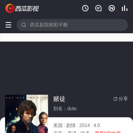






赌徒
分享

别名：dutu
美国
剧情
2014
4.0