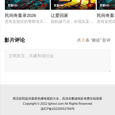
8.0
4.0
更新HD
更新HD
更新HD
民间奇案录2026
让爱回家
民间奇案
患有妄想症的警察张天盛遇上一起离奇的神像杀人事件，勘案过程
因机缘巧合，向现实妥协的导演朱达
患有妄想
影片评论
共
0
条 “赌徒” 影评
西瓜影院
提供最新热播电视剧大全，高清未删减电影免费在线观看
Copyright © 2022 tjyhxcl.com All Rights Reserved
滇ICP备20220053769号