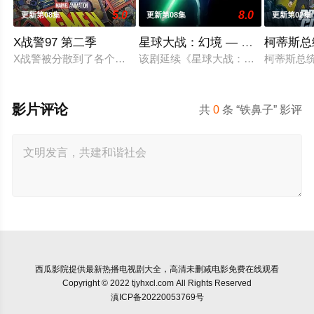
5.0
8.0
更新第08集
更新第08集
更新第02集
X战警97 第二季
星球大战：幻境 — 第九个绝地武
柯蒂斯总
X战警被分散到了各个时间线，从过去，到未来，而他们将在最脆
该剧延续《星球大战：幻境》的世界
柯蒂斯总统
影片评论
共
0
条 “铁鼻子” 影评
西瓜影院
提供最新热播电视剧大全，高清未删减电影免费在线观看
Copyright © 2022 tjyhxcl.com All Rights Reserved
滇ICP备20220053769号