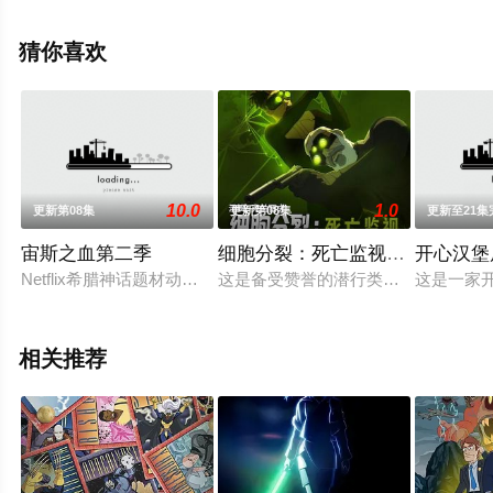
集就上西瓜影视，更多相关信息可移步至豆瓣动漫、电视
猫或剧情网等平台了解。
猜你喜欢
。
10.0
1.0
更新第08集
更新第08集
更新至21集
宙斯之血第二季
细胞分裂：死亡监视第一季
开心汉堡
Netflix希腊神话题材动画《宙斯之血》续订第2季，Heron的冒险
这是备受赞誉的潜行类电子游戏《汤姆
这是一家
相关推荐