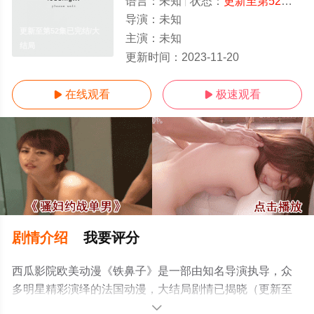
语言：
未知
状态：
更新至第52集已完结
导演：
未知
更新至第52集已完结/大
主演：
未知
结局
更新时间：
2023-11-20
在线观看
极速观看


剧情介绍
我要评分
西瓜影院欧美动漫《铁鼻子》是一部由知名导演执导，众
多明星精彩演绎的法国动漫，大结局剧情已揭晓（更新至
第52集已完结），手机免费观看高清无删减完整版动漫全
