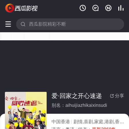






爱·回家之开心速递
分享

别名：aihuijiazhikaixinsudi
中国香港
剧情,喜剧,家庭,港剧,香港