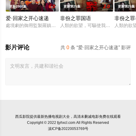
6.0
2.0
更新2868集
更新第25集
更新第25集
爱·回家之开心速递
非份之罪国语
非份之罪
處境劇的御用監製羅鎮岳已經準備開拍新一套處境劇，暫定叫《
人類的欲望，可驅使我們超越自我，
人類的欲
影片评论
共
0
条 “爱·回家之开心速递” 影评
西瓜影院
提供最新热播电视剧大全，高清未删减电影免费在线观看
Copyright © 2022 tjyhxcl.com All Rights Reserved
滇ICP备20220053769号