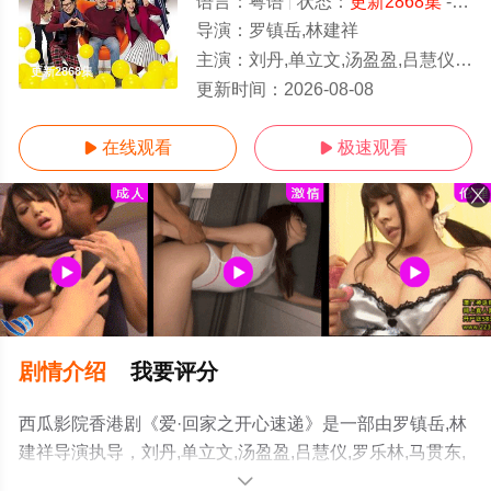
语言：
粤语
状态：
更新2868集
- 免费在线观看
导演：
罗镇岳,林建祥
主演：
刘丹,单立文,汤盈盈,吕慧仪,罗乐林,马贯东,苏韵姿,周嘉洛,陈浚霆,吴伟豪
更新2868集
更新时间：
2026-08-08
在线观看
极速观看


剧情介绍
我要评分
西瓜影院香港剧《爱·回家之开心速递》是一部由罗镇岳,林
建祥导演执导，刘丹,单立文,汤盈盈,吕慧仪,罗乐林,马贯东,
苏韵姿,周嘉洛,陈浚霆,吴伟豪等明星精彩演绎的中国香港电
