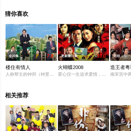
视剧，手机免费观看高清无删减完整版电视剧全集就上西
瓜影视，更多相关信息可移步至豆瓣电视剧、电视猫或剧
猜你喜欢
情网等平台了解。
。
7.0
10.0
全20集
更新第31集
完结
楼住有情人
火蝴蝶2008
造王者粤
人称帮主的钟邦（钟景辉 饰）在六十年代创立了诚实地产代理
霍心仪一生追求爱情，也追求财富。
南宋宫中
相关推荐