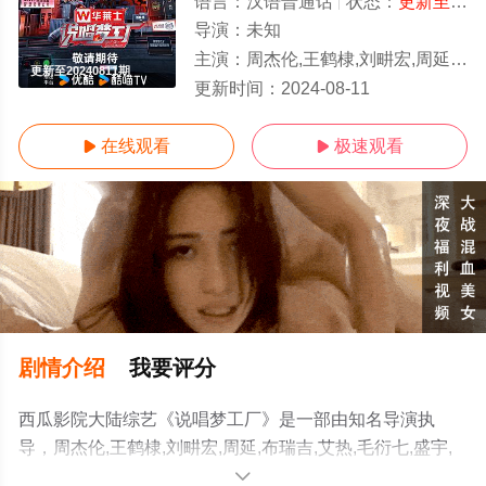
语言：
汉语普通话
状态：
更新至20240811期
导演：
未知
主演：
周杰伦,王鹤棣,刘畊宏,周延,布瑞吉,艾热,毛衍七,盛宇,孙旸,欧阳靖,王琳凯
更新至20240811期
更新时间：
2024-08-11
在线观看
极速观看


剧情介绍
我要评分
西瓜影院大陆综艺《说唱梦工厂》是一部由知名导演执
导，周杰伦,王鹤棣,刘畊宏,周延,布瑞吉,艾热,毛衍七,盛宇,
孙旸,欧阳靖,王琳凯等明星精彩演绎的中国大陆综艺，手机
