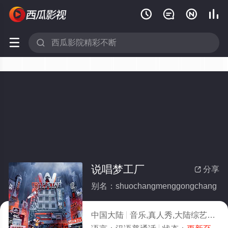






说唱梦工厂
分享

别名：shuochangmenggongchang
中国大陆
音乐,真人秀,大陆综艺
202