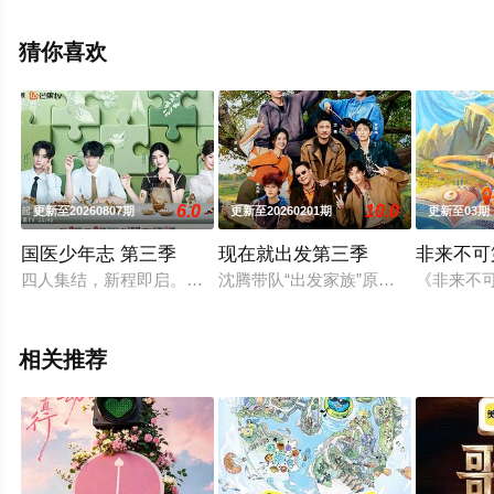
免费观看高清无删减完整版综艺节目就上西瓜影视，更多
相关信息可移步至豆瓣综艺、电视猫或剧情网等平台了
猜你喜欢
解。
。
6.0
10.0
更新至20260807期
更新至20260201期
更新至03期
国医少年志 第三季
现在就出发第三季
非来不可
四人集结，新程即启。和陈妍希、夏之光、高卿尘、李雅娟一起
沈腾带队“出发家族”原班人马再次奔
《非来不
相关推荐