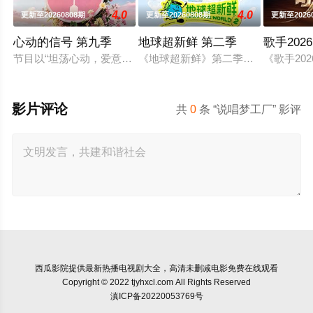
4.0
4.0
更新至20260808期
更新至20260808期
更新至2026
心动的信号 第九季
地球超新鲜 第二季
歌手2026
节目以“坦荡心动，爱意直行”为核心主题，聚焦真诚直白的新式
《地球超新鲜》第二季继续以快乐解压
《歌手2
影片评论
共
0
条 “说唱梦工厂” 影评
西瓜影院
提供最新热播电视剧大全，高清未删减电影免费在线观看
Copyright © 2022 tjyhxcl.com All Rights Reserved
滇ICP备20220053769号