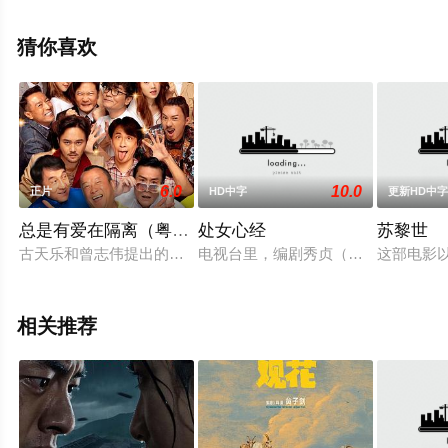
明星精彩演绎的日本电影，手机免费观看高清无删减完整
版电影大全就上西瓜影视，更多相关信息可移步至豆瓣电
猜你喜欢
影、电视猫或剧情网等平台了解。
。
6.0
10.0
正片
HD中字
更新HD中
总是有爱在隔离（粤语版）
处女心经
苏黎世
古天乐和曾志伟提出的拍摄这部“”新豪门夜宴”获得香港多家电
电视台里，编剧秀贞（李恩珠 饰）爱
这部电影
相关推荐