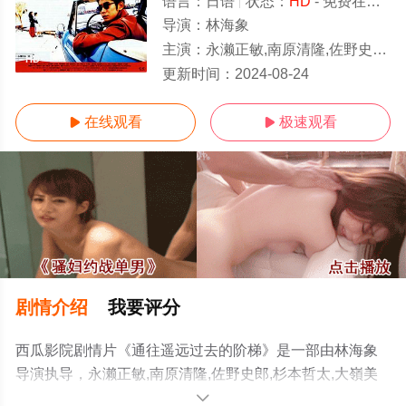
语言：
日语
状态：
HD
- 免费在线观看
导演：
林海象
主演：
永濑正敏,南原清隆,佐野史郎,杉本哲太,大嶺美香,冢本晋也,松田圭司,磨赤儿,宍户锭,冈田英次,鳄渊
HD
更新时间：
2024-08-24
在线观看
极速观看


剧情介绍
我要评分
西瓜影院剧情片《通往遥远过去的阶梯》是一部由林海象
导演执导，永濑正敏,南原清隆,佐野史郎,杉本哲太,大嶺美
香,冢本晋也,松田圭司,磨赤儿,宍户锭,冈田英次,鳄渊晴子等
