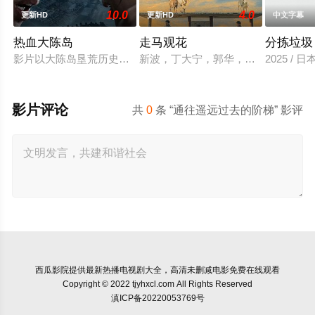
10.0
4.0
更新HD
更新HD
中文字幕
热血大陈岛
走马观花
分拣垃圾
影片以大陈岛垦荒历史为创作底色，在尊重历史真实性的前提下
新波，丁大宁，郭华，程一木他们毕
2025 / 
影片评论
共
0
条 “通往遥远过去的阶梯” 影评
西瓜影院
提供最新热播电视剧大全，高清未删减电影免费在线观看
Copyright © 2022 tjyhxcl.com All Rights Reserved
滇ICP备20220053769号