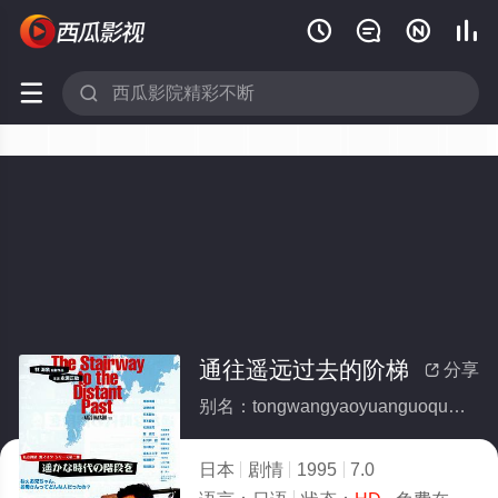






通往遥远过去的阶梯
分享

别名：tongwangyaoyuanguoqudejieti
日本
剧情
1995
7.0