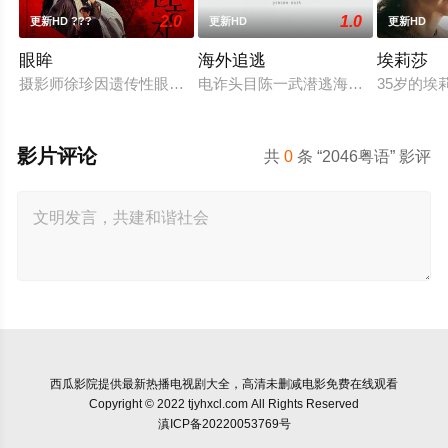
2.0
1.0
更新HD ???
更新HD
更新HD
眼眸
海外追逃
埃莉莎
摄影师徐珍因遗传性眼病，视力正在一天天衰退。双胞胎妹妹徐
电诈头目陈一武潜逃海外实施诈骗犯
35岁的
影片评论
共
0
条 “2046粤语” 影评
西瓜影院
提供最新热播电视剧大全，高清未删减电影免费在线观看
Copyright © 2022 tjyhxcl.com All Rights Reserved
滇ICP备20220053769号