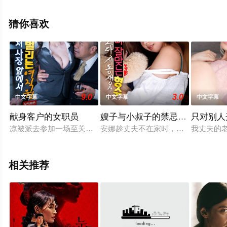
港电影，手机免费观看高清无删减完整版电影大全就上西
瓜影视，更多相关信息可移步至豆瓣电影、电视猫或剧情
猜你喜欢
网等平台了解。
。
9.0
3.0
中文字幕
中文字幕
中文字幕
献身客户的女职员
嫂子与小叔子的禁忌姻缘
只对别人
凉被派去参加一场至关重要的商业谈判，这场谈判将决定他公司
安娜趁丈夫不在家时，与姐夫偷情…
我丈夫的
相关推荐