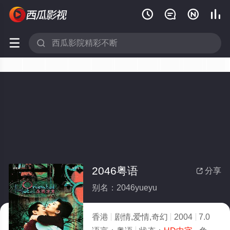






2046粤语
分享

别名：2046yueyu
香港
剧情,爱情,奇幻
2004
7.0