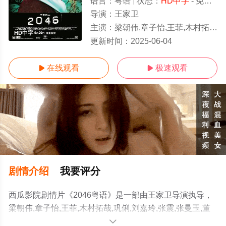
语言：
粤语
状态：
HD中字
- 免费在线观看
导演：
王家卫
主演：
梁朝伟,章子怡,王菲,木村拓哉,巩俐,刘嘉玲,张震,张曼玉,董洁,通猜·麦金泰,萧炳林,吴廷烨,张睿
HD中字
更新时间：
2025-06-04
在线观看
极速观看


剧情介绍
我要评分
西瓜影院剧情片《2046粤语》是一部由王家卫导演执导，
梁朝伟,章子怡,王菲,木村拓哉,巩俐,刘嘉玲,张震,张曼玉,董
洁,通猜·麦金泰,萧炳林,吴廷烨,张睿羚等明星精彩演绎的香
