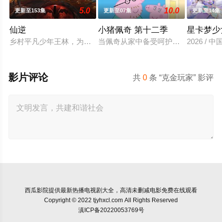
5.0
10.0
更新至153集
更新至07集
更新至14集
仙逆
小猪佩奇 第十二季
星卡梦少
乡村平凡少年王林，为了心中不屈的信念踏入仙门修行，克服天
当佩奇从家中备受呵护的"小妹妹"一
2026 / 
影片评论
共
0
条 “克金玩家” 影评
西瓜影院
提供最新热播电视剧大全，高清未删减电影免费在线观看
Copyright © 2022 tjyhxcl.com All Rights Reserved
滇ICP备20220053769号