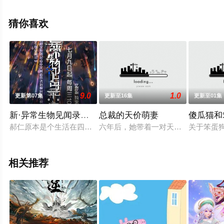
至豆瓣动漫、电视猫或剧情网等平台了解。
猜你喜欢
。
9.0
1.0
更新第07集
更新至16集
更新至01集
新·异常生物见闻录：序
总裁的天价萌妻
傻瓜猫和
郝仁原本是个生活在四线小城，靠着出租老宅的微薄租金度日的躺
六年后，她带着一对天才萌宝回国，
关于笨蛋
相关推荐