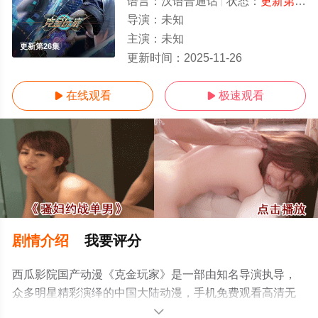
语言：
汉语普通话
状态：
更新第26集
导演：
未知
主演：
未知
更新第26集
更新时间：
2025-11-26
在线观看
极速观看


剧情介绍
我要评分
西瓜影院国产动漫《克金玩家》是一部由知名导演执导，
众多明星精彩演绎的中国大陆动漫，手机免费观看高清无
删减完整版动漫全集就上西瓜影视，更多相关信息可移步
