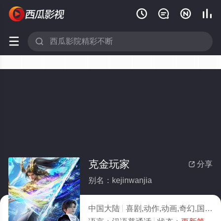






克金玩家
分享

别名：kejinwanjia
中国大陆
喜剧,动作,动画,奇幻,国产动漫