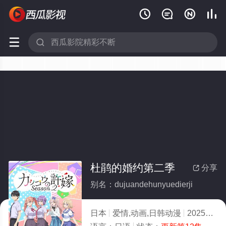






杜鹃的婚约第二季
分享

别名：dujuandehunyuedierji
日本
爱情,动画,日韩动漫
2025
6.0