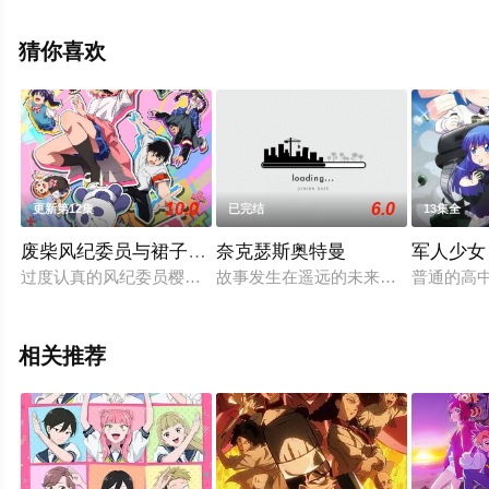
演绎的日本动漫，手机免费观看高清无删减完整版动漫全
集就上西瓜影视，更多相关信息可移步至豆瓣动漫、电视
猜你喜欢
猫或剧情网等平台了解。
。
10.0
6.0
更新第12集
已完结
13集全
废柴风纪委员与裙子长度不合规的JK的故事
奈克瑟斯奥特曼
军人少女
过度认真的风纪委员樱大门每日的工作就是，负责开关校门与监
故事发生在遥远的未来，肆虐的异生兽
普通的高
相关推荐