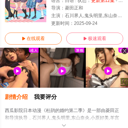
语言：
日语
状态：
更新第12集
- 免费在线观看
导演：
菱田正和
主演：
石川界人,鬼头明里,东山奈央,小原好美,羊宫妃那,木村良平,日笠阳子,森川智之,有贺由树子
更新第12集
更新时间：
2025-09-24
在线观看
极速观看


剧情介绍
我要评分
西瓜影院日本动漫《杜鹃的婚约第二季》是一部由菱田正
和导演执导，石川界人,鬼头明里,东山奈央,小原好美,羊宫
妃那,木村良平,日笠阳子,森川智之,有贺由树子等明星精彩
