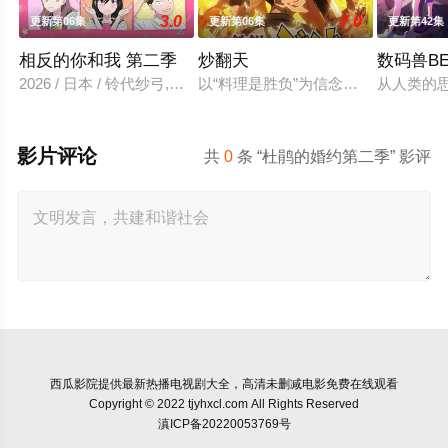
3.0
7.0
更新第06集
更新第06集
更新第42集
相反的你和我 第二季
炒翻天
数码兽BE
2026 / 日本 / 铃代纱弓,坂田将吾,谷口梦奈,平林瑚夏,岩田安吉
以“料理是胜负”为信念、“中国菜霸
从人类的
影片评论
共
0
条 “杜鹃的婚约第二季” 影评
西瓜影院
提供最新热播电视剧大全，高清未删减电影免费在线观看
Copyright © 2022 tjyhxcl.com All Rights Reserved
滇ICP备20220053769号