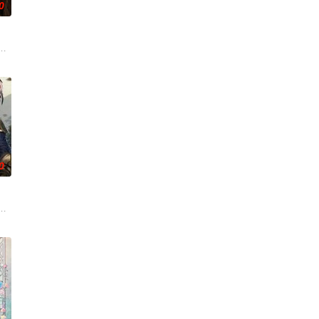
0
变——她不再是被守护的少女，而是
入全民转职时代。 机遇之下暗流汹涌，深渊的魔族和龙族同样觊觎新世
界，由太极壁垒相隔，域外虚无异境滋生侵蚀神魂、扰乱秩序的暗紫色暗力；
0
，以镜湖道院为起点，凭借坚毅无畏的心志与利落果决的刀法身手，惩处奸
宙，两个宇宙彼此为敌，域外宇宙由天魔统治，域内宇宙分为神界，仙界，凡间