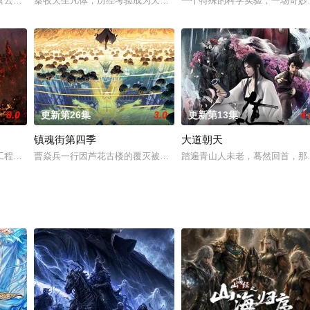
外失踪的父亲踏入质维世界，开始冒险之旅的故事。本季将继续以主人公古宇
萧云在顿悟系统的帮助下，参加神体大能争夺大帝资格的战斗。可是，百万年前
秦牧天生凡体，历经考验成为天魔教教主，被延康国封为第一任太学
一个特殊的科学实验，一场奇妙
8.0
更新第26集
3.0
更新第13集
4.
镇魂街第四季
大道朝天
螺丝扶正工芮梨在日复一日的枯燥工作中，逐步察觉到了这座城市的不真实。
工程师，为了提升其所研发的超能机器人的机能，他费尽千辛万苦，从深渊之中
曹焱兵一行因芦花古楼的覆灭被皇甫龙斗领导的天罡龙棋将栽赃嫁祸，全
踏遍青山人未老，蓦然回首，那