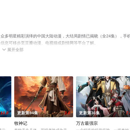
众多明星精彩演绎的中国大陆动漫，大结局剧情已揭晓（全24集），手
关信息可移步至豆瓣动漫、电视猫或剧情网等平台了解。
展开全部

10.0
更新第94集
3.0
更新第36集
7.
牧神记
万古最强宗