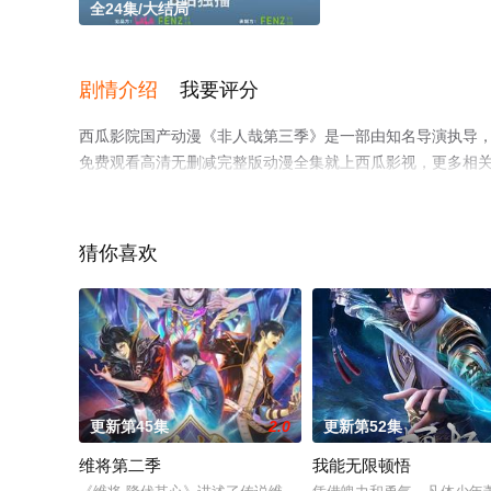
全24集/大结局
剧情介绍
我要评分
西瓜影院国产动漫《非人哉第三季》是一部由知名导演执导，
免费观看高清无删减完整版动漫全集就上西瓜影视，更多相
猜你喜欢
。
更新第45集
2.0
更新第52集
维将第二季
我能无限顿悟