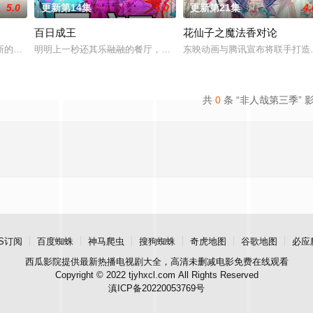
5.0
更新第14集
5.0
更新第21集
4.
百日成王
花仙子之魔法香对论
，而乔治从集万千宠爱于一身
新的恐怖演出，充满了令人脊背发凉的故事。负责演唱片尾主题曲的二人歌谣组合
明明上一秒还其乐融融的餐厅，下一秒竟然血流成河……明明是爱民如
东映动画与腾讯宣布将联手打造
共
0
条 “非人哉第三季” 
S订阅
百度蜘蛛
神马爬虫
搜狗蜘蛛
奇虎地图
谷歌地图
必应
西瓜影院
提供最新热播电视剧大全，高清未删减电影免费在线观看
Copyright © 2022 tjyhxcl.com All Rights Reserved
滇ICP备20220053769号