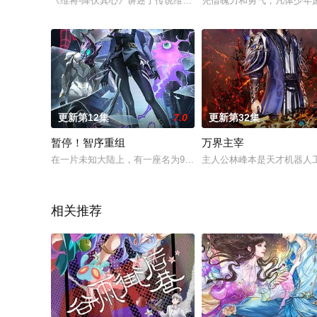
《维将-降伏其心》讲述了传说维将之子古宇，为了寻找年幼时意
凭借魄力和勇气，凡体少年
更新第12集
7.0
更新第32集
暂停！智序重组
万界主宰
在一片未知大陆上，有一座名为9号卫星城的城市，城中螺丝厂的
主人公林峰本是天才机器人
相关推荐