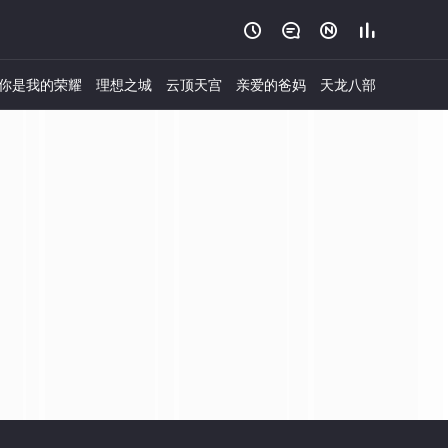




你是我的荣耀
理想之城
云顶天宫
亲爱的爸妈
天龙八部