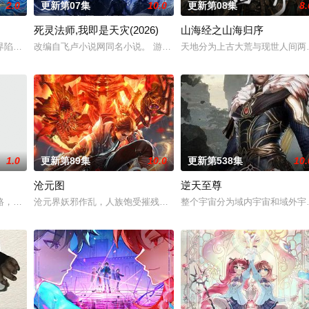
2.0
更新第07集
10.0
更新第08集
8.
死灵法师,我即是天灾(2026)
山海经之山海归序
还是繁星坠落的荒漠， 穿过现实的迷宫，欢迎光临“谷雨街后巷”。 在
界陷入混乱。混沌从深渊崛起，黑暗如潮水般吞噬大地……缔默完成了命运的蜕
改编自飞卢小说网同名小说。 游戏降临现实，世界规则颠覆，人类进
天地分为上古大荒与现世人间两
1.0
更新第89集
10.0
更新第538集
10.
沧元图
逆天至尊
坡渡入佛门）、辽国女粉丝耶律云（原型为高丽使者之子金富轼与金富辙合二为
路，伐罗天，剑斩诛邪永定乾坤，万道争锋吾为主率!
沧元界妖邪作乱，人族饱受摧残，主角孟川自小立下为母复仇的誓言
整个宇宙分为域内宇宙和域外宇