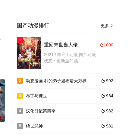
国产动漫排行
更多

机
1
重回末世当大佬
1000

2021 / 国产 / 动漫,国产动漫
状态：更新至21集
动态漫画·我的弟子遍布诸天万界
992
2

布丁与糖豆
984
3

汉化日记第四季
982
4

0
绝世武神
981
5
