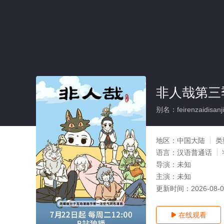
非人哉第三季
别名：feirenzaidisanji
地区：
中国大陆
类
语言：
汉语普通话
导演：
未知
主演：
未知
更新时间：
2026-08-
在线观看
