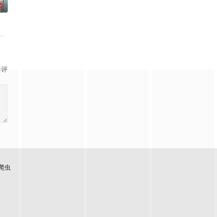
0
“风轮”也会以声优的身份参加，
子的君王下一秒竟然变成嗜血凶兽……“明”失去了一切在乎的人，这个
『花仙子』全新动画 新作将继承经典、结合潮流、呈现崭新的花仙子世界。
影评
爬虫