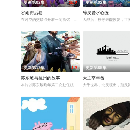
更新第02集
10.0
更新第02集
谷雨街后巷
缔灵爱水心缠
在时空的交错点开着一间酒馆——谷雨街后巷。 无论城市的角落，
大战后，秩序未能恢复，世
更新第17集
1.0
更新第85集
苏东坡与杭州的故事
大主宰年番
本片以苏东坡晚年第二次赴任杭州，与老友佛印（一心想将苏东
大千世界，北灵境出，踏灵