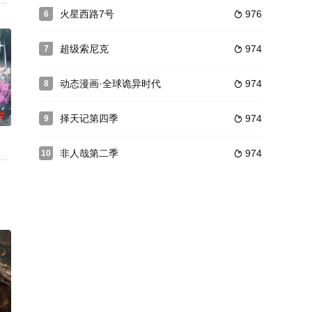
的大帝为何认识他！？未来的他为何
博士。延康国叛乱之战中秦牧引来魔神，掀起浩荡风云，后随武可汗入楼兰
的异时空探险。君常笑带着系统来到了星陨大陆，继承了个默默无名的小门派
火星西路7号
976
6

超级索尼克
974
7

动态漫画·全球诡异时代
974
8

0
择天记第四季
974
9

非人哉第二季
974
10

挖掘出了神秘的上古至宝——祖龙之
员受到灵域的通缉，在经过“天武街”和“风雷街”时，他们分别遭遇
剑才下眉间，却在心间。朝天大陆内避居山村的井九，意外收得天生道种的柳