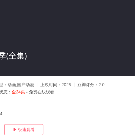
(全集)
型：
动画,国产动漫
上映时间：
2025
豆瓣评分：
2.0
状态：
全24集
- 免费在线观看
04
极速观看
