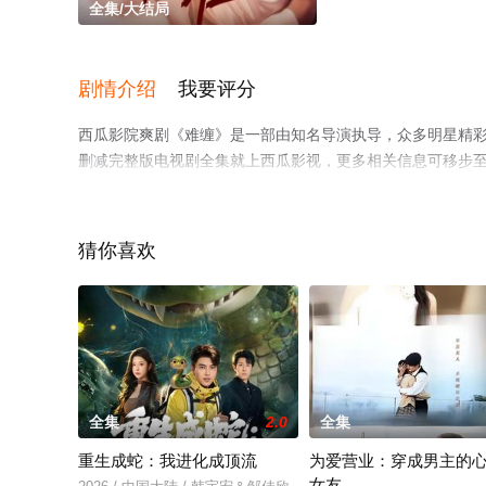
全集/大结局
剧情介绍
我要评分
西瓜影院爽剧《难缠》是一部由知名导演执导，众多明星精
删减完整版电视剧全集就上西瓜影视，更多相关信息可移步
猜你喜欢
。
全集
2.0
全集
重生成蛇：我进化成顶流
为爱营业：穿成男主的
女友