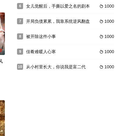
女儿觉醒后，手撕以爱之名的剧本
1000
6

开局负债累累，我靠系统逆风翻盘
1000
7

被开除这件小事
1000
8

0
佳肴难暖人心寒
1000
9

风
从小村里长大，你说我是富二代
1000
10
