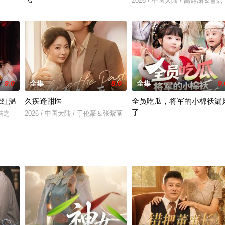
2026 / 中国大陆 / 高迦澜＆雪碧
田雨晴
2026 / 中国大陆 / 项泰诚＆张钰茜
9.0
全集
8.0
全集
9.
撩红温
久疾逢甜医
全员吃瓜，将军的小棉袄漏
了
姜皓之
2026 / 中国大陆 / 于伦豪＆张紫菡
2026 / 中国大陆 / 杨姝音＆苏嘉