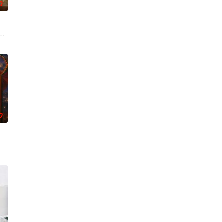
0
林＆马治邦
0
杺瑶＆魏尊＆夏清＆金林