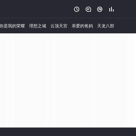




你是我的荣耀
理想之城
云顶天宫
亲爱的爸妈
天龙八部