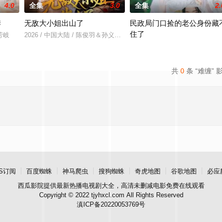
4.0
全集
3.0
全集
2.
季
无敌大小姐出山了
民政局门口捡的老公身份藏
住了
鲁芳岐
2026 / 中国大陆 / 陈俊羽＆孙义宸＆郭亚宁
2026 / 中国大陆 / 王钧浩＆吴易
共
0
条 “难缠” 
S订阅
百度蜘蛛
神马爬虫
搜狗蜘蛛
奇虎地图
谷歌地图
必应
西瓜影院
提供最新热播电视剧大全，高清未删减电影免费在线观看
Copyright © 2022 tjyhxcl.com All Rights Reserved
滇ICP备20220053769号