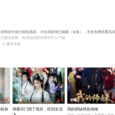
彩演绎的中国大陆电视剧，大结局剧情已揭晓（全集），手机免费观看高
至豆瓣电视剧、电视猫或剧情网等平台了解。
展开全部

2.0
全集
9.0
全集
2.
心机前
倒霉宗门拐了我后，旺到全员
我的师妹绝色倾城
飞