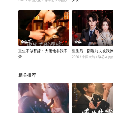
2026 / 中国大陆 / 韩宇宏＆邹佳欣
2026 / 中国大陆 / 斯坎＆
全集
2.0
全集
重生不做替嫁：大佬他非我不
重生后，阴湿前夫被我
娶
2026 / 中国大陆 / 谈芯＆
2026 / 中国大陆 / 李紫未＆于散
相关推荐