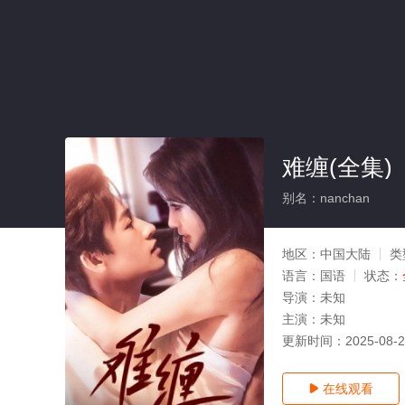
难缠(全集)
别名：nanchan
地区：
中国大陆
类
语言：
国语
状态：
导演：
未知
主演：
未知
更新时间：
2025-08-
在线观看
