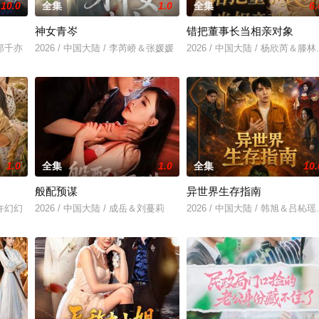
10.0
全集
1.0
全集
6.
神女青岑
错把董事长当相亲对象
＆郑千亦
2026 / 中国大陆 / 李芮峤＆张媛媛
2026 / 中国大陆 / 杨欣芮＆滕
1.0
全集
1.0
全集
10.
般配预谋
异世界生存指南
＆许幻幻
2026 / 中国大陆 / 成岳＆刘蔓莉
2026 / 中国大陆 / 韩旭＆吕