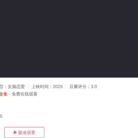
型：
女频恋爱
上映时间：
2025
豆瓣评分：
3.0
全集
- 免费在线观看
25
极速观看
