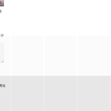
0
不
霏
影评
爬虫