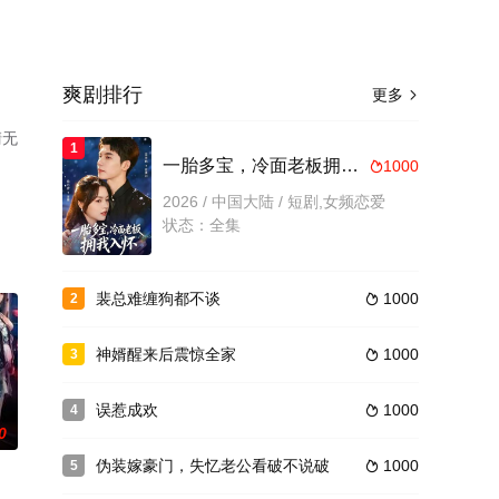
爽剧排行
更多

清无
1
一胎多宝，冷面老板拥我入怀
1000

2026 / 中国大陆 / 短剧,女频恋爱
状态：全集
裴总难缠狗都不谈
1000
2

神婿醒来后震惊全家
1000
3

误惹成欢
1000
4

0
伪装嫁豪门，失忆老公看破不说破
1000
5
