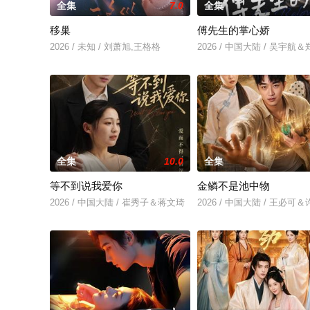
全集
7.0
全集
移巢
傅先生的掌心娇
2026 / 未知 / 刘萧旭,王格格
2026 / 中国大陆 / 吴宇航
全集
10.0
全集
等不到说我爱你
金鳞不是池中物
2026 / 中国大陆 / 崔秀子＆蒋文琦
2026 / 中国大陆 / 王必可