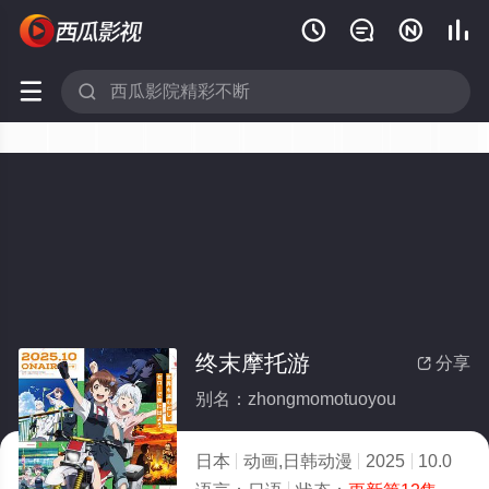






终末摩托游
分享

别名：zhongmomotuoyou
日本
动画,日韩动漫
2025
10.0