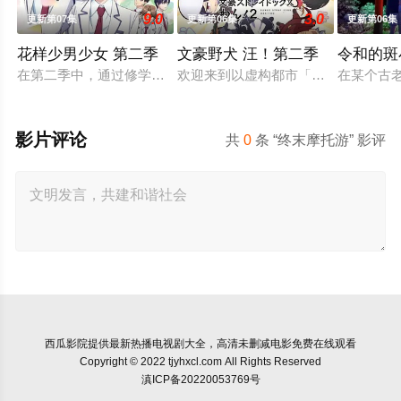
9.0
3.0
更新第07集
更新第06集
更新第06集
花样少男少女 第二季
文豪野犬 汪！第二季
令和的斑
在第二季中，通过修学旅行和舞会等在原作中广受欢迎的篇章，
欢迎来到以虚构都市「横滨」为舞台
在某个古
影片评论
共
0
条 “终末摩托游” 影评
西瓜影院
提供最新热播电视剧大全，高清未删减电影免费在线观看
Copyright © 2022 tjyhxcl.com All Rights Reserved
滇ICP备20220053769号