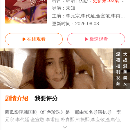
语言：
韩语
状态：
更新第102集
- 免费在线观看
导演：
未知
主演：
李元宗,李代延,金宣敬,李甫姫,朴真熙,韩振熙,李应敬,金惠仙,이정용,채빈
更新第102集
更新时间：
2026-08-08
在线观看
极速观看


剧情介绍
我要评分
西瓜影院韩国剧《红色珍珠》是一部由知名导演执导，李
元宗,李代延,金宣敬,李甫姫,朴真熙,韩振熙,李应敬,金惠仙,
이정용,채빈等明星精彩演绎的韩国电视剧，手机免费观看
