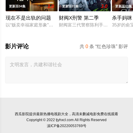
1.0
3.0
更新至04集
更新至01集
更新至03集
现在不是出轨的问题
财阀X刑警 第二季
杀手妈咪
以“贩卖幸福家庭形象”赚钱的网红夫妇，与他们正陷入泥淖般离
财阀富三代警察陈利手（安普贤 饰）
35岁的
影片评论
共
0
条 “红色珍珠” 影评
西瓜影院
提供最新热播电视剧大全，高清未删减电影免费在线观看
Copyright © 2022 tjyhxcl.com All Rights Reserved
滇ICP备20220053769号