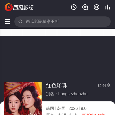






红色珍珠
分享

别名：hongsezhenzhu
韩国
韩国
2026
9.0