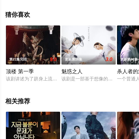
高清无删减完整版电视剧全集就上西瓜影视，更多相关信
息可移步至豆瓣电视剧、电视猫或剧情网等平台了解。
猜你喜欢
。
9.0
3.0
第21集完结
更新第16集
更新第08集
顶楼 第一季
魅惑之人
杀人者的
该剧讲述为了跻身上流社会而堵上人生、奋力奔走的女主的欲望
该剧是一部基于想像的虚构历史剧。处
一个普通
相关推荐