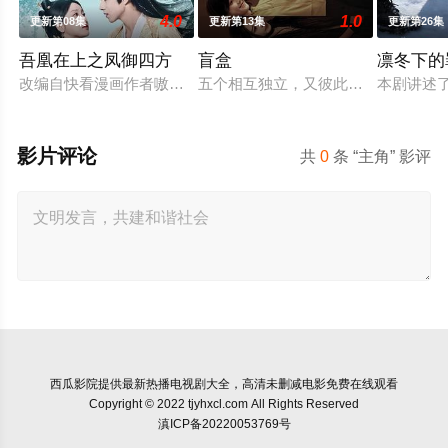
4.0
1.0
更新第08集
更新第13集
更新第26集
吾凰在上之凤御四方
盲盒
凛冬下的
改编自快看漫画作者嗷小泽的独家连载漫画《吾凰在上》。
五个相互独立，又彼此呼应的故事——
本剧讲述
影片评论
共
0
条 “主角” 影评
西瓜影院
提供最新热播电视剧大全，高清未删减电影免费在线观看
Copyright © 2022 tjyhxcl.com All Rights Reserved
滇ICP备20220053769号