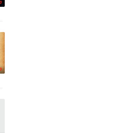
0
战、二房东杨小强加入后，一路曲折
引出“婴胎报仇”，“娘娘索命”等一连串妖异事件，张天盛虽被种种
爷将携600余公斤毒品来云交易，火速成立“斩毒行动”专案组，借调警员安迪
0
小镇女子向疏远的哥哥借了钱，独自一人踏上穿越西德克萨斯州的旅程，寻求