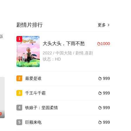
剧情片排行
更多

版
1
大头大头，下雨不愁
1000

2022 / 中国大陆 / 剧情,喜剧
状态：HD
最爱是谁
999
2

千王斗千霸
999
3

铁娘子：坚固柔情
999
4

0
巨额来电
999
5
