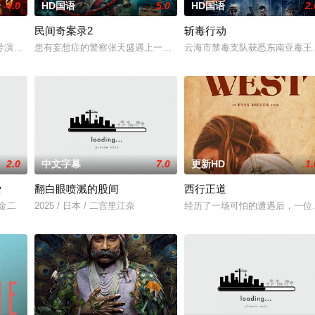
4.0
HD国语
5.0
HD国语
2.
民间奇案录2
斩毒行动
，牵引出“婴胎报仇”，“娘娘索命”等一连串妖异事件，张天盛虽被种种
导演朱达仁萌生拍一部《河南人在北京》电影的念头，在说服主编姚松、老乡韩
患有妄想症的警察张天盛遇上一起离奇的神像杀人事件，勘案过程中，牵
云海市禁毒支队获悉东南亚毒王廖
2.0
中文字幕
7.0
更新HD
1.
爱
翻白眼喷溅的股间
西行正道
川金二
2025 / 日本 / 二宫里江奈
经历了一场可怕的遭遇后，一位