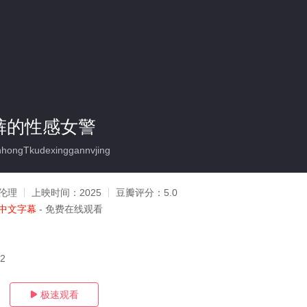
裤的性感女警
ongTkudexinggannvjing
伦理
上映时间：
2025
豆瓣评分：
5.0
中文字幕
- 免费在线观看
12
极速观看
