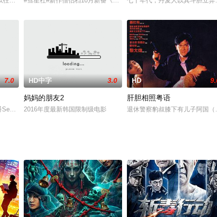
光，早川濑里奈，上原Kaera及梁敏仪等人主演。该片讲述了西门庆
以往任何时候都要热辣。这对情侣久别重逢，但两人的新开始却因马西莫的家庭
#彗星社#新作僧侣档10月新番《#后宫露营！#》公开主视觉图！
七十年代，丹麦人以其斗胆立异，
7.0
HD中字
3.0
HD
9.
妈妈的朋友2
肝胆相照粤语
关系是径流式的磨这个十几岁的话剧喜久雄川崎的目标和重点。当马克去
972) 男爵Sepper是奥地利贵族注意到他的蓝色色调的胡子，他的胃口美丽的妻子。他
2016年度最新韩国限制级电影
退休警察豹叔膝下有儿子阿国（