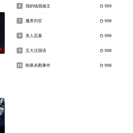
关系和一名神秘男子而变得十分复杂
把侦察，情色，喜剧有机的交融在一起，创作了不少优秀作品，包含闻名的Tec
我的钱我做主
999
6

魔界判官
998
7

美人迟暮
998
8

0
五大汉国语
998
9

刚果杀戮事件
998
10

最新的配偶
张国强 饰）和养子阿定（刘德华 饰），阿国曾是国际刑警，如今返港担任督