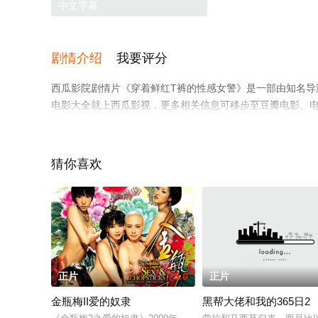
中文字幕
剧情介绍
我要评分
西瓜影院剧情片《穿着鲜红T裤的性感女警》是一部由知名导
电影大全就上西瓜影视，更多相关信息可移步至豆瓣电影、
猜你喜欢
。
正片
5.0
正片
金瓶梅II爱的奴隶
黑帮大佬和我的365日2