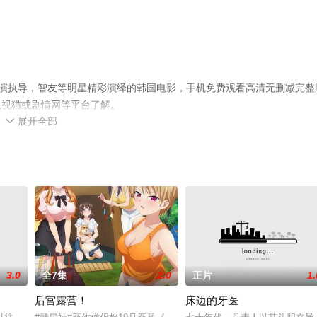
演执导，智友等明星精彩演绎的韩国电影，手机免费观看高清无删减完整
电视猫或剧情网等平台了解。
展开全部

3.0
全7集
2.0
正片
1.
后宫露营！
床边的牙医