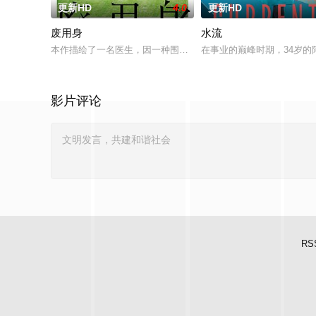
更新HD
4.0
更新HD
废用身
水流
本作描绘了一名医生，因一种围绕“废用身”——因瘫痪等原因已
在事业的巅峰时期，34岁
影片评论
RS