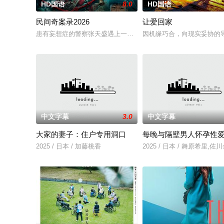
HD国语
8.0
HD国语
民间奇案录2026
让爱回家
患有妄想症的警察张天盛遇上一起离奇的神像杀人事件，勘案过程中
因机缘巧合，向现实妥协的
中文字幕
3.0
中文字幕
大家的妻子：住户专用洞口
每晚与隔壁男人怀孕性
2025 / 日本 / 加藤桃香
2025 / 日本 / 舞原希里,佐