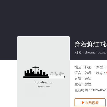
穿着鲜红T
别名：chuanzhuoxianh
地区：
韩国
类型：
语言：
韩语
状态：
导演：
未知
主演：
智友
更新时间：
2026-05-
在线观看
