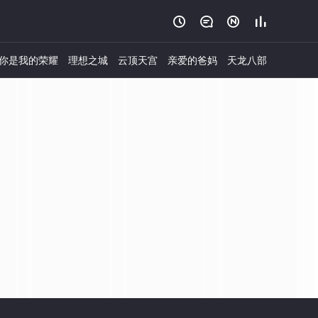




你是我的荣耀
理想之城
云顶天宫
亲爱的爸妈
天龙八部