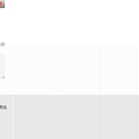
0
到布宜诺斯艾利斯后，她什么也没说
影评
爬虫