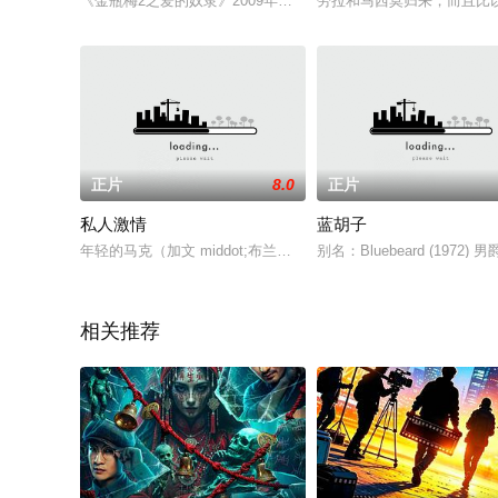
《金瓶梅2之爱的奴隶》2009年上映的香港古装色情电影，由若菜
劳拉和马西莫归来，而且比
正片
8.0
正片
私人激情
蓝胡子
年轻的马克（加文 middot;布兰南）开始了他的第一次发生性
别名：Bluebeard (1
相关推荐