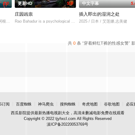
1.0
更新HD
5.0
中文字幕
5.
庄园凶祟
插入即出的湿润之处
无恢复可能的四肢——的治疗方法，而一步步踏入在追求理想的理性与疯狂之
的阿根廷造型师丽娜在瑞士的一场颁奖典礼后，被一种突如其来的冲动驱使。回
Rao Bahadur is a psychological drama set against the backdrop o
2025 / 日本 / 艾莲娜,志美健
共
0
条 “穿着鲜红T裤的性感女警” 
S订阅
百度蜘蛛
神马爬虫
搜狗蜘蛛
奇虎地图
谷歌地图
必应
西瓜影院
提供最新热播电视剧大全，高清未删减电影免费在线观看
Copyright © 2022 tjyhxcl.com All Rights Reserved
滇ICP备20220053769号