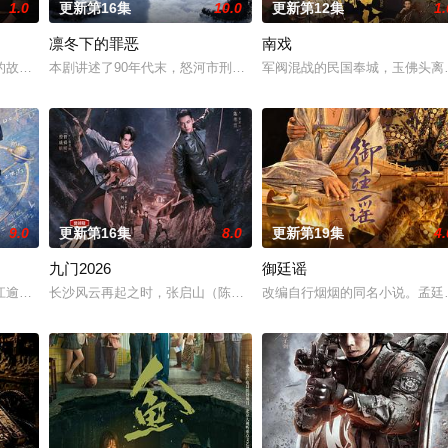
1.0
更新第16集
10.0
更新第12集
1.
凛冬下的罪恶
南戏
惨遭满门流放，楚父以死鸣冤。楚家大小姐楚梓鸢带着滔天恨意，在屠刀落地
故事——用一场精心策划的“夏令营”完成复仇的受害者；临终前与遗憾和解的“
本剧讲述了90年代末，怒河市刑侦支队在无普及监控、无DNA鉴定
军阀混战的民国奉城，玉佛头离
9.0
更新第16集
8.0
更新第19集
4.
九门2026
御廷谣
江逾白长大以后，林知夏忽然对他说：“江逾白，我喜欢你，哲学和生物学意义上
长沙风云再起之时，张启山（陈伟霆 饰）与吴老狗（曾舜晞 饰）强强
改编自行烟烟的同名小说。孟廷