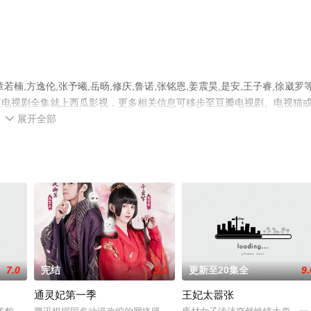
,方逸伦,张予曦,岳旸,修庆,鲁诺,张铭恩,姜震昊,是安,王子睿,徐崴罗
版电视剧全集就上西瓜影视，更多相关信息可移步至豆瓣电视剧、电视猫
展开全部

7.0
完结
5.0
更新至20集全
9.
通灵妃第一季
王妃太嚣张