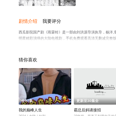
更新第37集
剧情介绍
我要评分
西瓜影院国产剧《雨霖铃》是一部由刘洪源导演执导，杨洋,章若楠
明星精彩演绎的大陆电视剧，手机免费观看高清无删减完整
情网等平台了解。
猜你喜欢
。
全97集
6.0
更新至30集全
我的巅峰人生
霸总后妈请接招