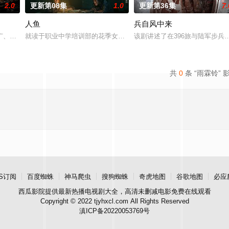
2.0
更新第08集
1.0
更新第36集
7.
人鱼
兵自风中来
仙草修复肉身。未央动心，却不知自身是身负玄鸟之力的夜族公主，前世相恋遭
广、使用由“中国准备银行”发行的伪钞货币。根据党中央指示，高景波、徐邵梁
就读于职业中学培训部的花季女生苏琳（黄杨钿甜 饰），虽自小被父
该剧讲述了在396旅与陆军步
共
0
条 “雨霖铃” 
S订阅
百度蜘蛛
神马爬虫
搜狗蜘蛛
奇虎地图
谷歌地图
必应
西瓜影院
提供最新热播电视剧大全，高清未删减电影免费在线观看
Copyright © 2022 tjyhxcl.com All Rights Reserved
滇ICP备20220053769号