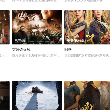
的美貌和姿色，征服了季氏集团的董事长季大海，成为了他的第二任妻子。3年后
腾讯根据同名动漫改编的网络竖屏剧，由真人演员出演，讲述霸气夜
废材女子浅浅突然性情大变，一
7.0
已完结
10.0
更新第24集
6.
穿越烽火线
问妖
轻人辛凡、花千金、肃度、蜜明四人，怀揣梦想奋勇向前的自主创业故事。剧中
该片讲述了丁海峰扮演的八路军营长和沈傲扮演的保育院院长转移保育
该剧剧情以“双时空穿越+东方妖