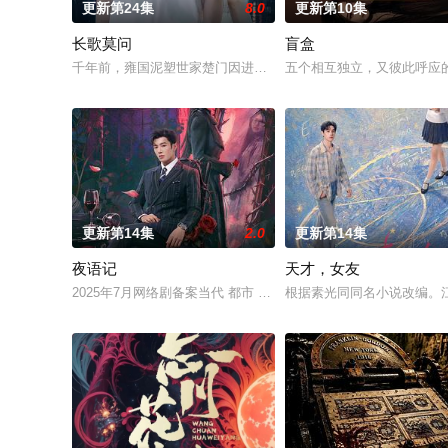
更新第24集
8.0
更新第10集
长歌莫问
盲盒
千年前，雍国泥塑世家楚门因进贡的“十二生肖”离奇流血炸裂，
五个相互独立，又彼此呼应的
更新第14集
2.0
更新第14集
夜语记
天才，女友
2025年7月网络剧备案当代 都市 海南越酷文化传媒有限公司
根据素光同同名小说改编。