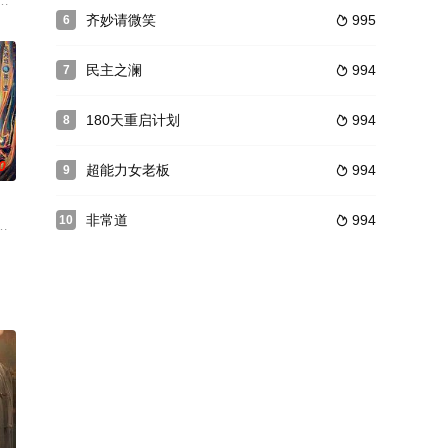
季大海去世，罗美玉霸占了整个季
王妃千云兮和冷酷帅气夜王爷夜幽冥的故事。
路逆袭！
齐妙请微笑
995
6

民主之澜
994
7

180天重启计划
994
8

0
超能力女老板
994
9

非常道
994
10

有刻苦努力的普通职员、有心怀梦想
院孩子过程中发生的事情。日军集中5万兵力对山东八路军根据地实施“
邪探案”为核心创意,讲述一对现代离异夫妻意外坠入妖邪横行的古代世界,从对