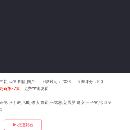
古装,武侠,剧情,国产
上映时间：
2026
豆瓣评分：
9.0
更新第37集
- 免费在线观看
逸伦,张予曦,岳旸,修庆,鲁诺,张铭恩,姜震昊,是安,王子睿,徐崴罗
31
极速观看
