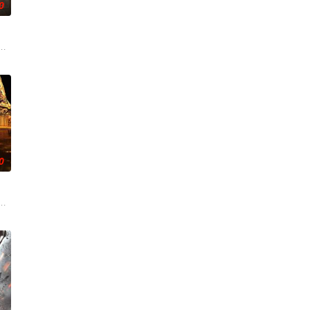
0
无用之人”；共享同一具躯体的
技术的支持下，通过摸排、勘查等传统刑侦手段，接连破获数起重案要案
奇失窃，戏班主横尸戏台，将冷血少帅许又安与昆曲名伶荣筱楠推向不死不休
0
的喜欢。”那个夜晚，他脸颊微热
联手，携手霍仙姑（陈瑶 饰）与九门诸人共赴冒险奇局。一桩401
辉，大平王朝有史以来个以女子进士科三元及第入翰林院的奇女子。十年前的