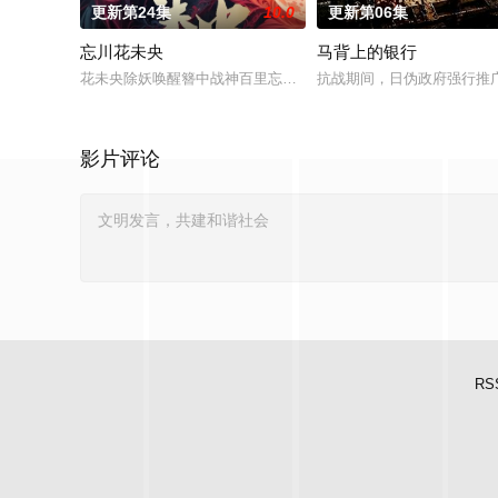
更新第24集
10.0
更新第06集
忘川花未央
马背上的银行
花未央除妖唤醒簪中战神百里忘川元神，二人共感相连，一同寻
抗战期间，日伪政府强行推
影片评论
RS