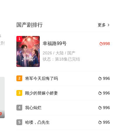
国产剧排行
更多

等
1
或剧
幸福路99号
998

2026 / 大陆 / 国产
状态：第18集已完结
将军今天后悔了吗
996
2

顾少的替嫁小娇妻
996
3

我心灿烂
996
4

0
哈喽，凸先生
995
5
