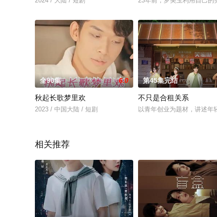
2024 / 大陆 / 短剧
23年前，罗美玉利用自己
全90集
6.0
第45集完结
秋起长歌梦里欢
不只是合租关系
2023 / 中国大陆 / 短剧
以青年创业为题材，讲述年
相关推荐