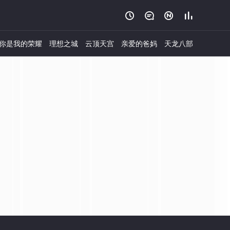




你是我的荣耀
理想之城
云顶天宫
亲爱的爸妈
天龙八部