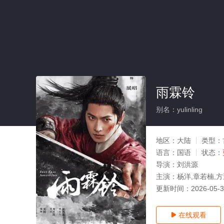
雨霖铃
别名：yulinling
地区：
大陆
类型：
语言：
国语
状态：
导演：
刘洪源
主演：
杨洋,章若楠,方
更新时间：
2026-05-
在线观看
