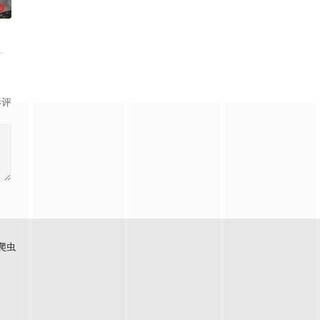
0
、孙希光和黄鹰等人开始筹备建立
母忽视，在艰苦环境中长大，但她始终刻苦学习，憧憬未来。为此，苏琳
兵学院联合举办的小型军事演习中，郭子剑因不满演习流于形式，假传指令要求
影评
爬虫