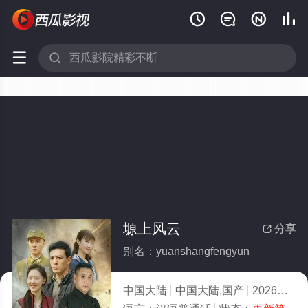






塬上风云
分享

别名：yuanshangfengyun
中国大陆
中国大陆,国产
2026
5.0