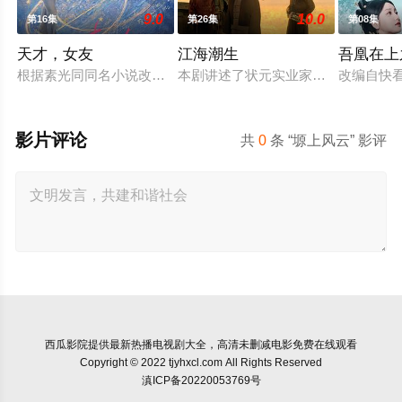
9.0
10.0
第16集
第26集
第08集
天才，女友
江海潮生
吾凰在上
根据素光同同名小说改编。江逾白长大以后，林知夏忽然对他说：
本剧讲述了状元实业家张謇创办大生
改编自快
影片评论
共
0
条 “塬上风云” 影评
西瓜影院
提供最新热播电视剧大全，高清未删减电影免费在线观看
Copyright © 2022 tjyhxcl.com All Rights Reserved
滇ICP备20220053769号