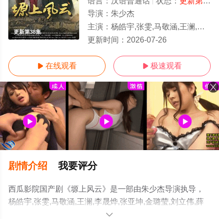
语言：
汉语普通话
状态：
更新第38集
导演：
朱少杰
主演：
杨皓宇,张雯,马敬涵,王澜,李晟烨,张亚坤,金璐莹,刘立伟,薛奇
更新第38集
更新时间：
2026-07-26
在线观看
极速观看


剧情介绍
我要评分
西瓜影院国产剧《塬上风云》是一部由朱少杰导演执导，
杨皓宇,张雯,马敬涵,王澜,李晟烨,张亚坤,金璐莹,刘立伟,薛
奇等明星精彩演绎的中国大陆电视剧，手机免费观看高清
