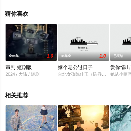
无删减完整版电视剧全集就上西瓜影视，更多相关信息可
移步至豆瓣电视剧、电视猫或剧情网等平台了解。
猜你喜欢
。
1.0
1.0
全94集
44集全
已完结
审判 短剧版
嫁个老公过日子
爱你情出
2024 / 大陆 / 短剧
台北女孩陈佳玉（陈乔恩 饰）是一名
她从小暗
相关推荐