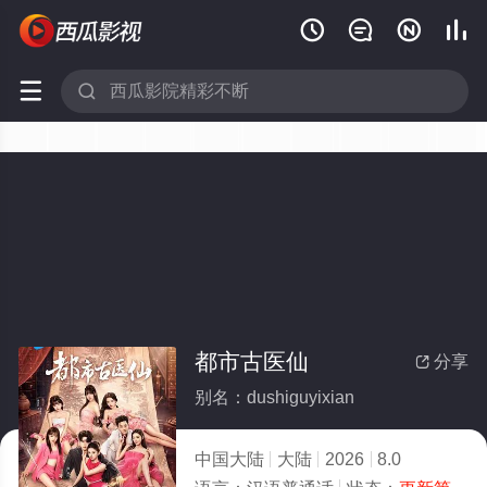






都市古医仙
分享

别名：dushiguyixian
中国大陆
大陆
2026
8.0