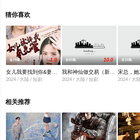
电视剧全集就上西瓜影视，更多相关信息可移步至豆瓣电
视剧、电视猫或剧情网等平台了解。
猜你喜欢
。
1.0
10.0
全79集
全80集
全18集
女儿我要找到你&妻子在原谅我一次
我和神仙做交易（新：魔幻手机
宋总，她
2024 / 大陆 / 短剧
2024 / 大陆 / 短剧
2024 / 大
相关推荐