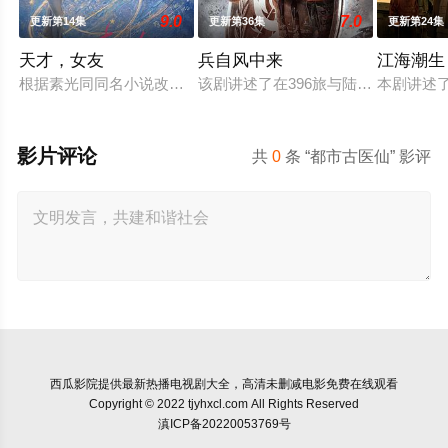
9.0
7.0
更新第14集
更新第36集
更新第24集
天才，女友
兵自风中来
江海潮生
根据素光同同名小说改编。江逾白长大以后，林知夏忽然对他说：
该剧讲述了在396旅与陆军步兵学院
本剧讲述
影片评论
共
0
条 “都市古医仙” 影评
西瓜影院
提供最新热播电视剧大全，高清未删减电影免费在线观看
Copyright © 2022 tjyhxcl.com All Rights Reserved
滇ICP备20220053769号