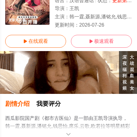
语言：
汉语普通话
状态：
更新第36集
导演：
王凯
主演：
韩一霆,聂新源,潘铭允,钱思怡,席乐,云歌,欧若拉
更新第36集
更新时间：
2026-07-26
在线观看
极速观看


剧情介绍
我要评分
西瓜影院国产剧《都市古医仙》是一部由王凯导演执导，
韩一霆,聂新源,潘铭允,钱思怡,席乐,云歌,欧若拉等明星精彩
演绎的中国大陆电视剧，手机免费观看高清无删减完整版
