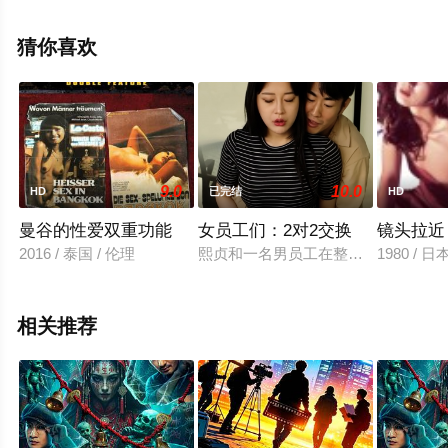
息可移步至豆瓣电影、电视猫或剧情网等平台了解。
猜你喜欢
。
9.0
10.0
HD
已完结
HD
曼谷的性爱双重功能
女员工们：2对2交换
镜头拉近
2016 / 泰国 / 伦理
熙贞和一名男员工在整理仓库时被锁
1980 /
相关推荐