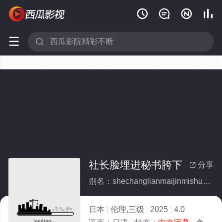






社长脸埋进秘书胯下
分享

别名：shechanglianmaijinmishukuaxia
日本
伦理,三级
2025
4.0