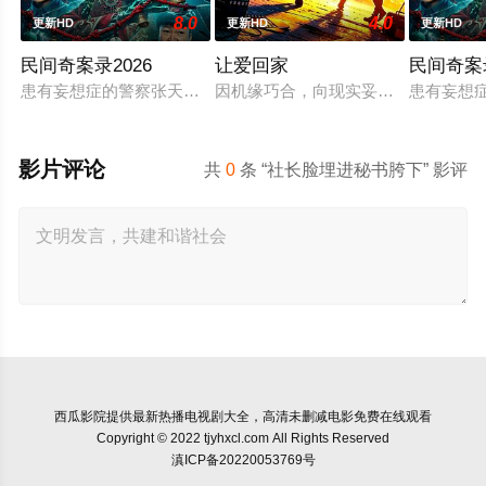
8.0
4.0
更新HD
更新HD
更新HD
民间奇案录2026
让爱回家
民间奇案
患有妄想症的警察张天盛遇上一起离奇的神像杀人事件，勘案过程
因机缘巧合，向现实妥协的导演朱达
患有妄想
影片评论
共
0
条 “社长脸埋进秘书胯下” 影评
西瓜影院
提供最新热播电视剧大全，高清未删减电影免费在线观看
Copyright © 2022 tjyhxcl.com All Rights Reserved
滇ICP备20220053769号