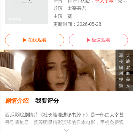
语言：
日语
状态：
中文字幕
- 免费在线观看
导演：
太宰甚吾
主演：
葵
中文字幕
更新时间：
2026-05-28
在线观看
极速观看


剧情介绍
我要评分
西瓜影院剧情片《社长脸埋进秘书胯下》是一部由太宰甚
吾导演执导，葵等明星精彩演绎的日本电影，手机免费观
看高清无删减完整版电影大全就上西瓜影视，更多相关信
