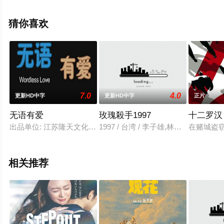
骏光,李忠希,尹子维,欧锦棠,郑敬基,黃雋謙,张同祖,周渝民,
徐靖雯,郭锋,姚学智,宋海颉等明星精彩演绎的中国大陆,中
猜你喜欢
国香港电影，大结局剧情已揭晓（1-1全集），手机免费观
看高清无删减完整版电影大全就上西瓜影视，更多相关信
息可移步至豆瓣电影、电视猫或剧情网等平台了解。
7.0
4.0
更新HD中字
更新HD中字
正片
。
无语有爱
玫瑰殺手1997
十二罗汉
出品单位: 江苏隆天文化产业有限公司
1997 / 台湾 / 李子雄,林玉紫,麦德罗
在赌城盗窃案
相关推荐