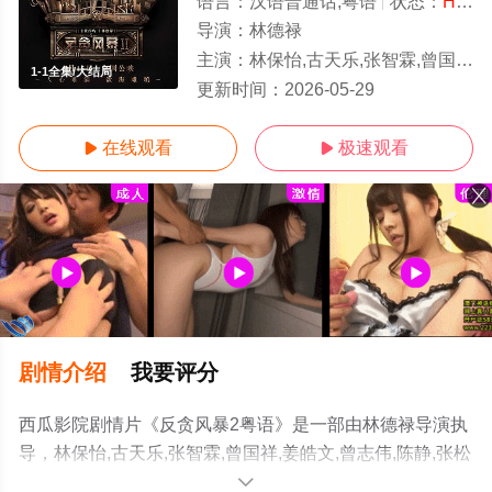
语言：
汉语普通话,粤语
状态：
HD粤语
导演：
林德禄
主演：
林保怡,古天乐,张智霖,曾国祥,姜皓文,曾志伟,陈静,张松枝,蔡洁,林家栋,蔡少芬,夏嫣,石修,陈宇
1-1全集/大结局
更新时间：
2026-05-29
在线观看
极速观看


剧情介绍
我要评分
西瓜影院剧情片《反贪风暴2粤语》是一部由林德禄导演执
导，林保怡,古天乐,张智霖,曾国祥,姜皓文,曾志伟,陈静,张松
枝,蔡洁,林家栋,蔡少芬,夏嫣,石修,陈宇琛,李宗彥,卢海鹏,陆
