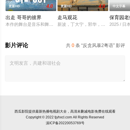
4.0
4.0
更新HD
更新HD
中文字幕
出走 哥哥的彼界
走马观花
保育园老
本作的舞台是音乐和舞蹈融入生活的冲绳。与母亲朱音、妹妹舞
新波，丁大宁，郭华，程一木他们毕
2025 / 
影片评论
共
0
条 “反贪风暴2粤语” 影评
西瓜影院
提供最新热播电视剧大全，高清未删减电影免费在线观看
Copyright © 2022 tjyhxcl.com All Rights Reserved
滇ICP备20220053769号