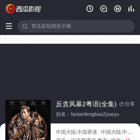






反贪风暴2粤语(全集)
分享

别名：fantanfengbao2yueyu
中国大陆,中国香港
中国大陆,中国香港,犯罪,剧情