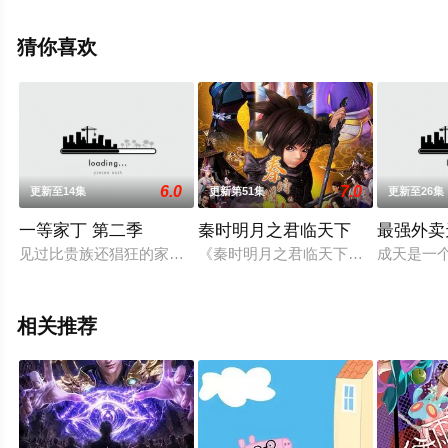
删减完整版动漫全集就上西瓜影视，更多相关信息可移步
至豆瓣动漫、电视猫或剧情网等平台了解。
猜你喜欢
。
6.0
7.0
更新至14集
更新第51集
更新至26集
一等家丁 第二季
秦时明月之君临天下
最强外卖
见过比贵族还猖狂的家丁吗？见过比纨绔还嚣张的家丁吗？见过
《秦时明月之君临天下》是国产大型3
成天是一
相关推荐