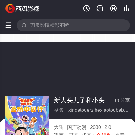






新大头儿子和小头爸爸—— 运动中国行(全集)
分享

别名：xindatouerzihexiaotoubabayundongzhongguoxing
大陆
国产动漫
2030
2.0