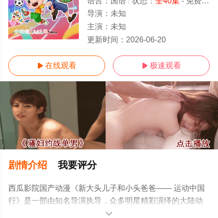
语言：
国语
状态：
全40集
- 免费在线观看
导演：
未知
主演：
未知
全40集/大结局
更新时间：
2026-06-20
在线观看
极速观看


剧情介绍
我要评分
西瓜影院国产动漫《新大头儿子和小头爸爸—— 运动中国
行》是一部由知名导演执导，众多明星精彩演绎的大陆动
漫，大结局剧情已揭晓（全40集），手机免费观看高清无
