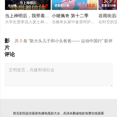
9.0
10.0
全18集
更新至07集
更新至04集
当上神明后，我带着信徒干翻了废土
小猪佩奇 第十二季
谷雨街后
大学生楚寒误入废土神选游戏，新手保护期即将结束，他急中生智
当佩奇从家中备受呵护的"小妹妹"一
在时空的交
影
共
0
条 “新大头儿子和小头爸爸—— 运动中国行” 影评
片
评论
西瓜影院
提供最新热播电视剧大全，高清未删减电影免费在线观看