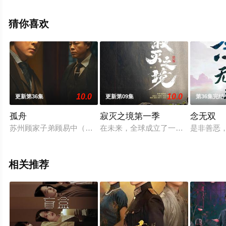
关信息可移步至豆瓣电视剧、电视猫或剧情网等平台了
解。
猜你喜欢
。
10.0
10.0
更新第36集
更新第09集
第36集完结
孤舟
寂灭之境第一季
念无双
苏州顾家子弟顾易中（曾舜晞 饰）从宾夕法尼亚大学建筑系学
在未来，全球成立了一个处理各类超常规、突发
是非善恶
相关推荐