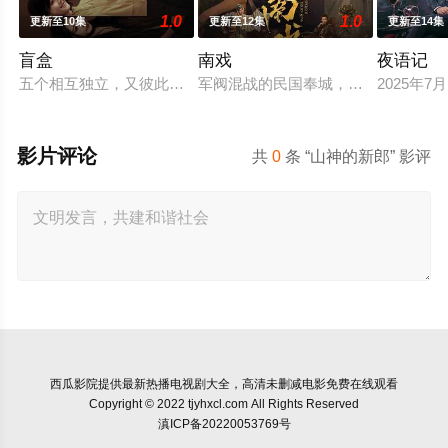
1.0
1.0
更新至10集
更新至12集
更新至14集
盲盒
南戏
夜语记
五个相互独立，又彼此呼应的故事——用一场精心策划的“夏令营
军阀混战的民国奉城，玉佛头离奇失
2025年
影片评论
共
0
条 “山神的新郎” 影评
西瓜影院
提供最新热播电视剧大全，高清未删减电影免费在线观看
Copyright © 2022 tjyhxcl.com All Rights Reserved
滇ICP备20220053769号