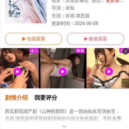
语言：
汉语普通话
状态：
更新第24集
导演：
未知
主演：
肖雨,谭思源
更新第24集
更新时间：
2026-06-08
在线观看
极速观看


剧情介绍
我要评分
西瓜影院国产剧《山神的新郎》是一部由知名导演执导，
肖雨,谭思源等明星精彩演绎的中国大陆电视剧，手机免费
观看高清无删减完整版电视剧全集就上西瓜影视，更多相
