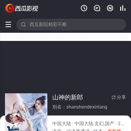






山神的新郎
分享

别名：shanshendexinlang
中国大陆
中国大陆,玄幻,国产
2026