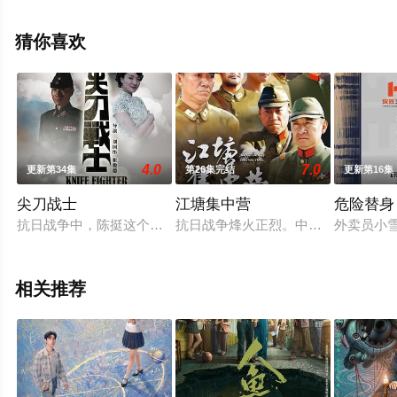
怿,方之郅,赵铁钢,曾建国等明星精彩演绎的中国大陆电视
剧，大结局剧情已揭晓（1-24全集），手机免费观看高清
猜你喜欢
无删减完整版电视剧全集就上西瓜影视，更多相关信息可
移步至豆瓣电视剧、电视猫或剧情网等平台了解。
4.0
7.0
更新第34集
第26集完结
更新第16集
。
尖刀战士
江塘集中营
危险替身
抗日战争中，陈挺这个曾经受西方文化熏陶，也同样接受了共产
抗日战争烽火正烈。中国共产党领导
外卖员小
相关推荐