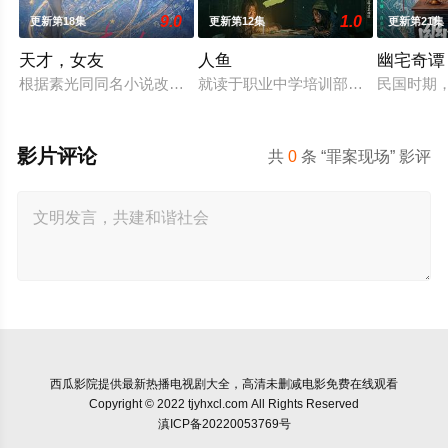
9.0
1.0
更新第18集
更新第12集
更新第21集
天才，女友
人鱼
幽宅奇谭
根据素光同同名小说改编。江逾白长大以后，林知夏忽然对他说：
就读于职业中学培训部的花季女生苏
民国时期
影片评论
共
0
条 “罪案现场” 影评
西瓜影院
提供最新热播电视剧大全，高清未删减电影免费在线观看
Copyright © 2022 tjyhxcl.com All Rights Reserved
滇ICP备20220053769号