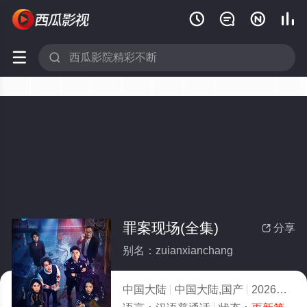






罪案现场(全集)
分享

别名：zuianxianchang
中国大陆
中国大陆,国产
2026
6.0