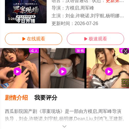
语言：
汉语普通话
状态：
更新第24集
导演：
方模启,周军峰
主演：
刘金,许晓诺,刘宇航,杨明娜,Dean,Liu,刘鸿飞,王建新,陈梦瑶,赵美钧,洛嘉,田媛,戚彩,童
1-24全集/大结局
更新时间：
2026-07-26
在线观看
极速观看


剧情介绍
我要评分
西瓜影院国产剧《罪案现场》是一部由方模启,周军峰导演
执导，刘金,许晓诺,刘宇航,杨明娜,Dean,Liu,刘鸿飞,王建新,
陈梦瑶,赵美钧,洛嘉,田媛,戚彩,童心,张程诗晴,费贝贝,李长
