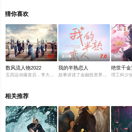
高清无删减完整版电视剧全集就上西瓜影视，更多相关信
息可移步至豆瓣电视剧、电视猫或剧情网等平台了解。
猜你喜欢
。
6.0
7.0
完结
全24集
完结
数风流人物2022
我的半熟恋人
绝世千金
五四运动爆发后，李大钊、陈独秀等人探讨中国的危局和出路，
故事讲述了金融投资界的精英霸道总
理工科少
相关推荐