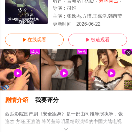
语言：
普通话
状态：
第24集已完结
-
导演：
司维
主演：
张逸杰,方瑾,王嘉浩,韩芮莹
第24集已完结/大结局
更新时间：
2026-06-22
在线观看
极速观看


剧情介绍
我要评分
西瓜影院国产剧《安全距离》是一部由司维导演执导，张
逸杰,方瑾,王嘉浩,韩芮莹等明星精彩演绎的中国大陆电视
剧，大结局剧情已揭晓（第24集已完结），手机免费观看
