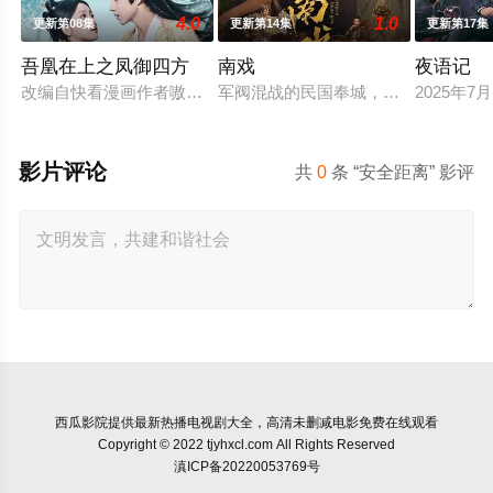
4.0
1.0
更新第08集
更新第14集
更新第17集
吾凰在上之凤御四方
南戏
夜语记
改编自快看漫画作者嗷小泽的独家连载漫画《吾凰在上》。
军阀混战的民国奉城，玉佛头离奇失
2025年
影片评论
共
0
条 “安全距离” 影评
西瓜影院
提供最新热播电视剧大全，高清未删减电影免费在线观看
Copyright © 2022 tjyhxcl.com All Rights Reserved
滇ICP备20220053769号