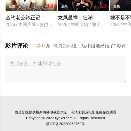
1.0
6.0
全集
全集
全集
合约老公转正记
龙凤呈祥：狂潮
她不是不
2026 / 中国大陆 / 姜恺琳＆王厂
2026 / 中国大陆 / 郑天龙＆汪心宇
2026 /
影片评论
共
0
条 “傅总别纠缠，阮小姐她已婚了” 影评
西瓜影院
提供最新热播电视剧大全，高清未删减电影免费在线观看
Copyright © 2022 tjyhxcl.com All Rights Reserved
滇ICP备20220053769号