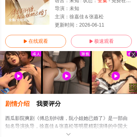
语言：
未知
状态：
全集
- 免费在线观看
导演：
未知
主演：
徐嘉佳＆张嘉松
全集/大结局
更新时间：
2026-06-11
在线观看
极速观看


剧情介绍
我要评分
西瓜影院爽剧《傅总别纠缠，阮小姐她已婚了》是一部由
知名导演执导，徐嘉佳＆张嘉松等明星精彩演绎的中国大
陆电视剧，大结局剧情已揭晓（全集），手机免费观看高
