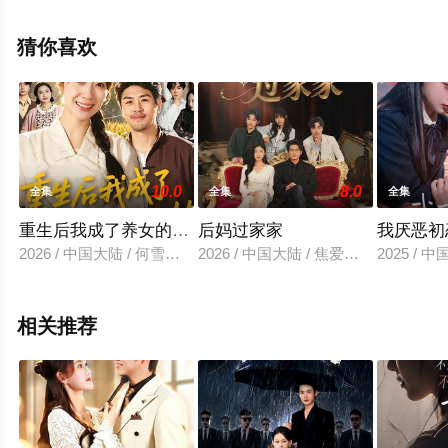
清无删减完整版电视剧全集就上西瓜影视，更多相关信息
可移步至豆瓣电视剧、电视猫或剧情网等平台了解。
猜你喜欢
。
10.0
8.0
全集
全集
全集
重生后我成了养女的噩梦
后妈过家家
我厌恶初
2026 / 中国大陆 / 何雪＆韩清樾
2026 / 中国大陆 / 焦爱迪＆刘俊坤
2025 / 
相关推荐