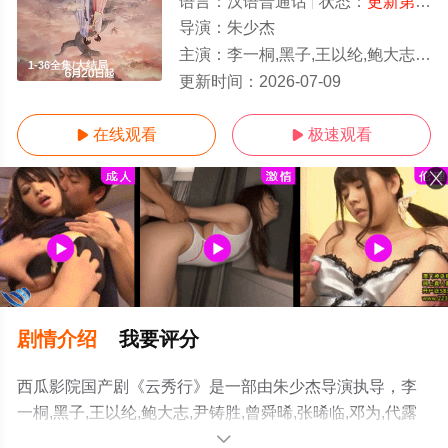
语言：
汉语普通话
状态：
更新第36集
导演：
朱少杰
主演：
李一桐,黑子,王以纶,鲍大志,尹铸胜,曾舜晞,张晞临,邓为,代露娃,简宇熙,邓孝慈,程泓鑫,范静雯,
1-36全集/大结局
更新时间：
2026-07-09
在线观看
极速观看


剧情介绍
我要评分
西瓜影院国产剧《云秀行》是一部由朱少杰导演执导，李
一桐,黑子,王以纶,鲍大志,尹铸胜,曾舜晞,张晞临,邓为,代露
娃,简宇熙,邓孝慈,程泓鑫,范静雯,田嘉瑞等明星精彩演绎的
