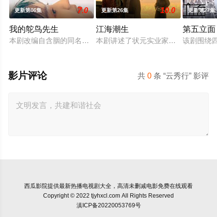
7.0
10.0
更新第06集
更新第26集
更新第27集
我的鸵鸟先生
江海潮生
第五立面
本剧改编自含胭的同名小说，讲述了邻家女孩庞倩（苏晓彤 饰）
本剧讲述了状元实业家张謇创办大生
该剧围绕
影片评论
共
0
条 “云秀行” 影评
西瓜影院
提供最新热播电视剧大全，高清未删减电影免费在线观看
Copyright © 2022 tjyhxcl.com All Rights Reserved
滇ICP备20220053769号