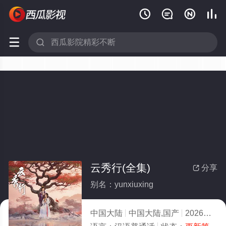






云秀行(全集)
分享

别名：yunxiuxing
中国大陆
中国大陆,国产
2026
6.0