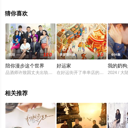
中国大陆电视剧，大结局剧情已揭晓（1-36全集），手机
免费观看高清无删减完整版电视剧全集就上西瓜影视，更
猜你喜欢
多相关信息可移步至豆瓣电视剧、电视猫或剧情网等平台
了解。
10.0
3.0
完结
更新第40集
全94集
。
陪你漫步这个世界
好运家
我的奶狗
品酒师许致因丈夫出轨而离婚，知名电视人雷达阴差阳错地帮助
在好运街开了串串店的罗家是一个重
2024 / 大
相关推荐