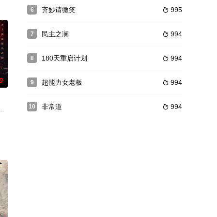
先念为首的中原军区成为举世瞩目的
齐妙请微笑
995
6

民主之澜
994
7

180天重启计划
994
8

0
超能力女老板
994
9

非常道
994
10

青年义无反顾地踏上了艰辛而漫长的
生活在同一座城市，各自有着轻松平凡的工作。身为产科医生的林婷结
葬身火海，姜远星（邓家佳 饰）严重烧伤毁容；阳光帅气的程成（张新成 饰