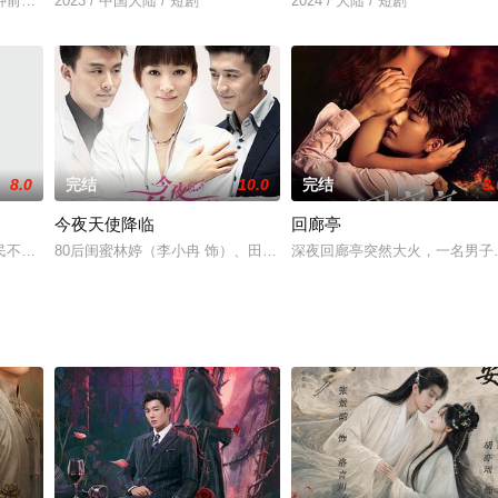
忧心忡忡的屈原，希望自己的改革能拯救楚国。然而，昏君亲小人而远君子……
种前途和命运的抉择，全国性的内战一触即发。在错综复杂的矛盾形势下，以李
2023 / 中国大陆 / 短剧
2024 / 大陆 / 短剧
8.0
完结
10.0
完结
3.
今夜天使降临
回廊亭
临安城行医的大夫许仙（于朦胧 饰）。刚开始，白素贞以为许仙是江湖骗子
民不聊生，国家陷入了崩溃的边缘。为挽救民族危亡，寻求救国之路，一代有为
80后闺蜜林婷（李小冉 饰）、田甜（马苏 饰）和佳佳（刘涛 饰）
深夜回廊亭突然大火，一名男子