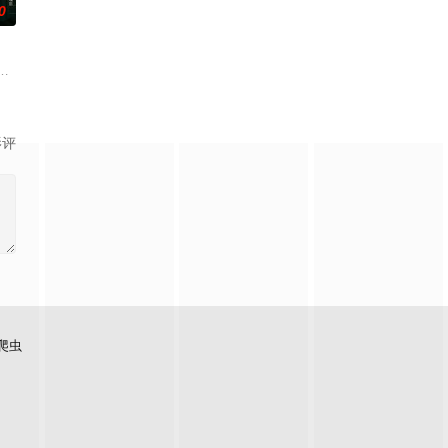
0
满门流放，楚父以死鸣冤。楚家大小姐楚梓鸢带着滔天恨意，在屠刀落地
生苏琳（黄杨钿甜 饰），虽自小被父母忽视，在艰苦环境中长大，但她始终刻
影评
爬虫