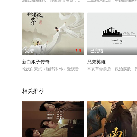
满腹治国经纶，却遭昏君冷落，一腔爱国热忱，偏遇佞臣讥讽。
二战结束以后，中国面临两
完结
1.0
已完结
新白娘子传奇
兄弟英雄
蛇妖白素贞（鞠婧祎 饰）受观音点化，来到人间修行，遇见了在
辛亥革命前后，政治腐败，
相关推荐