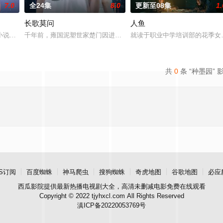
7.0
全24集
8.0
更新至08集
1.
长歌莫问
人鱼
仙草修复肉身。未央动心，却不知自身是身负玄鸟之力的夜族公主，前世相恋遭
小说《平阳公主》。
千年前，雍国泥塑世家楚门因进贡的“十二生肖”离奇流血炸裂，惨遭
就读于职业中学培训部的花季女
共
0
条 “种墨园” 
S订阅
百度蜘蛛
神马爬虫
搜狗蜘蛛
奇虎地图
谷歌地图
必应
西瓜影院
提供最新热播电视剧大全，高清未删减电影免费在线观看
Copyright © 2022 tjyhxcl.com All Rights Reserved
滇ICP备20220053769号