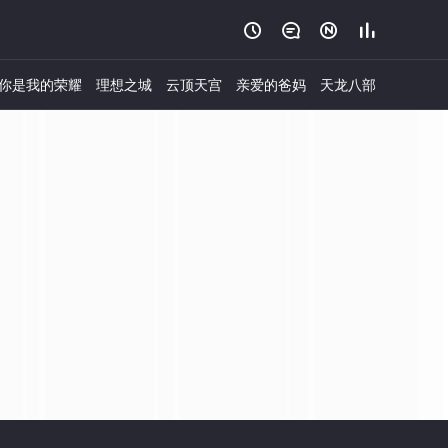




你是我的荣耀
理想之城
云顶天宫
亲爱的爸妈
天龙八部