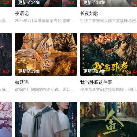
1.0
更新至14集
2.0
更新至18集
7.
夜语记
长夜如歌
完成复仇的受害者；临终前与遗憾和解的“无用之人”；共享同一具躯体的
头离奇失窃，戏班主横尸戏台，将冷血少帅许又安与昆曲名伶荣筱楠推向不死不
2025年7月网络剧备案当代 都市 海南越酷文化传媒有限公司
讲述了黎安城大郡主棠溪槿与烈
8.0
更新至19集
4.0
更新至19集
2.
御廷谣
我当卧底这件事
房”的阴阳宅，江淮被掳走配“阴婚”。他与女探长穆英搭档，侦破阎王娶
陈伟霆 饰）与吴老狗（曾舜晞 饰）强强联手，携手霍仙姑（陈瑶 饰）与九门
改编自行烟烟的同名小说。孟廷辉，大平王朝有史以来个以女子进士
程序员李文刻意接近顾婷，利用