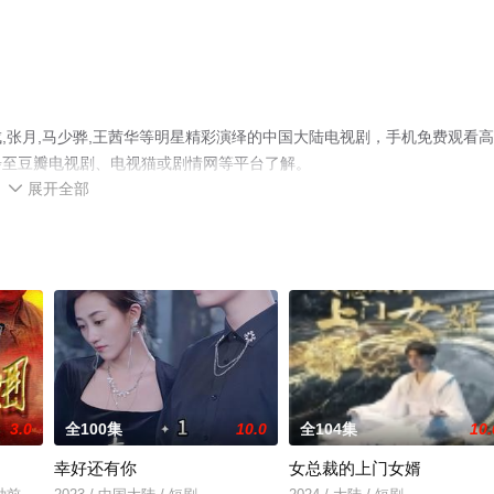
,张月,马少骅,王茜华等明星精彩演绎的中国大陆电视剧，手机免费观看
步至豆瓣电视剧、电视猫或剧情网等平台了解。
展开全部

3.0
全100集
10.0
全104集
10.
幸好还有你
女总裁的上门女婿