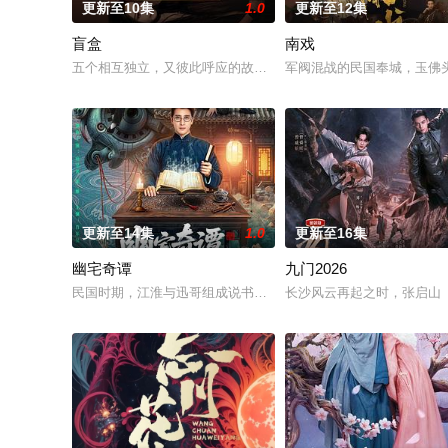
更新至10集
1.0
更新至12集
盲盒
南戏
五个相互独立，又彼此呼应的故事——用一场精心策划的“夏令营”
军阀混战的民国奉城，玉佛
更新至14集
1.0
更新至16集
幽宅奇谭
九门2026
民国时期，江淮与迅哥组成说书班子，偶遇“白天人住屋，晚上鬼占
长沙风云再起之时，张启山（