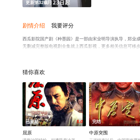
更新第32集
剧情介绍
我要评分
西瓜影院国产剧《种墨园》是一部由宋业明导演执导，郑业成
无删减完整版电视剧全集就上西瓜影视，更多相关信息可移
猜你喜欢
。
已完结
5.0
完结
屈原
中原突围