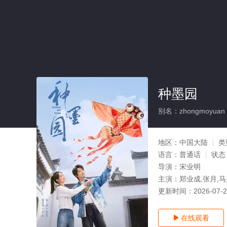
种墨园
别名：zhongmoyuan
地区：
中国大陆
类
语言：
普通话
状态
导演：
宋业明
主演：
郑业成,张月,
更新时间：
2026-07-
在线观看
