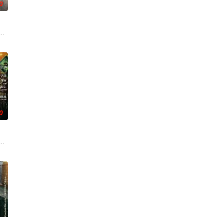
0
休的对立绝境。而他们不知，对方正
云峥之间曲折动人的情感，以及他们在复杂局势中坚守初心、勇敢面对困难的
0
诸人共赴冒险奇局。一桩401
科三元及第入翰林院的奇女子。十年前的她被他从死人堆里救出来，蓬头垢
顾炎女儿奴的属性，请求老炮儿顾炎带自己用程序员身份卧底电诈集团以求查