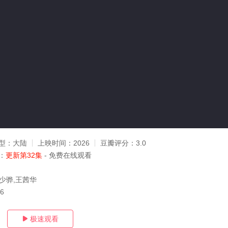
型：
大陆
上映时间：
2026
豆瓣评分：
3.0
：
更新第32集
- 免费在线观看
马少骅,王茜华
26
极速观看
