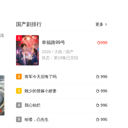
国产剧排行
更多

高清
1
幸福路99号
998

2026 / 大陆 / 国产
状态：第18集已完结
将军今天后悔了吗
996
2

顾少的替嫁小娇妻
996
3

我心灿烂
996
4

0
哈喽，凸先生
995
5
