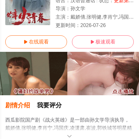
语言：
汉语普通话
状态：
更新第31集
导演：
孙文学
主演：
戴娇倩,张明健,李肖宁,冯国庆,凌潇肃,崔波,郭铁城
1-40全集/大结局
更新时间：
2026-07-26
在线观看
极速观看


剧情介绍
我要评分
西瓜影院国产剧《战火英雄》是一部由孙文学导演执导，
戴娇倩,张明健,李肖宁,冯国庆,凌潇肃,崔波,郭铁城等明星精
彩演绎的中国大陆电视剧，大结局剧情已揭晓（1-40全
