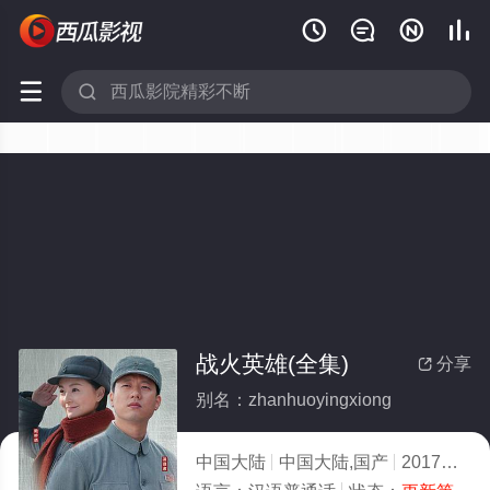






战火英雄(全集)
分享

别名：zhanhuoyingxiong
中国大陆
中国大陆,国产
2017
6.0