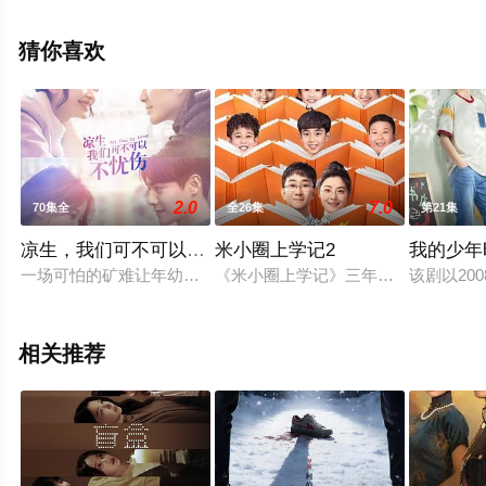
集），手机免费观看高清无删减完整版电视剧全集就上西
瓜影视，更多相关信息可移步至豆瓣电视剧、电视猫或剧
猜你喜欢
情网等平台了解。
。
2.0
7.0
70集全
全26集
第21集
凉生，我们可不可以不忧伤
米小圈上学记2
我的少年时
一场可怕的矿难让年幼的凉生（马天宇 饰）遇见了名为姜生（孙
《米小圈上学记》三年级第二季讲述了
该剧以2
相关推荐