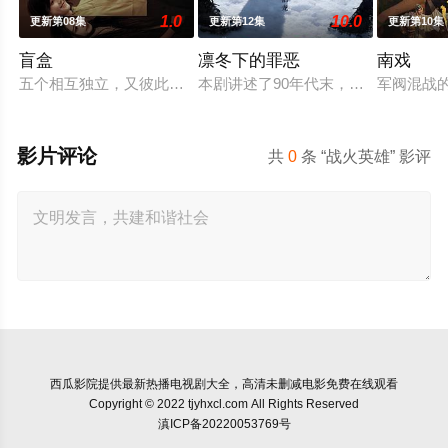
1.0
10.0
更新第08集
更新第12集
更新第10集
盲盒
凛冬下的罪恶
南戏
五个相互独立，又彼此呼应的故事——用一场精心策划的“夏令营
本剧讲述了90年代末，怒河市刑侦支
军阀混战
影片评论
共
0
条 “战火英雄” 影评
西瓜影院
提供最新热播电视剧大全，高清未删减电影免费在线观看
Copyright © 2022 tjyhxcl.com All Rights Reserved
滇ICP备20220053769号