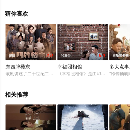
版电视剧全集就上西瓜影视，更多相关信息可移步至豆瓣
电视剧、电视猫或剧情网等平台了解。
猜你喜欢
。
2.0
6.0
完结
40集全
更新第40集
东四牌楼东
幸福照相馆
多大点事
该剧讲述了二十世纪二十至四十年代，一个好吃好玩的怂人贝勒
《幸福照相馆》是由印纪影视娱乐传媒
“胯骨轴
相关推荐