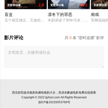
1.0
10.0
更新第08集
更新第12集
更新第10集
盲盒
凛冬下的罪恶
南戏
五个相互独立，又彼此呼应的故事——用一场精心策划的“夏令营
本剧讲述了90年代末，怒河市刑侦支
军阀混战
影片评论
共
0
条 “逆时追捕” 影评
西瓜影院
提供最新热播电视剧大全，高清未删减电影免费在线观看
Copyright © 2022 tjyhxcl.com All Rights Reserved
滇ICP备20220053769号