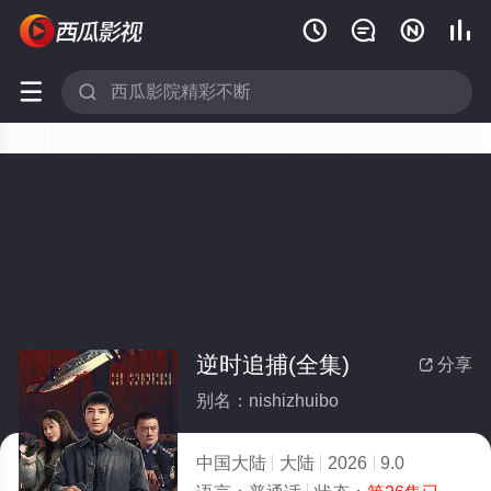






逆时追捕(全集)
分享

别名：nishizhuibo
中国大陆
大陆
2026
9.0