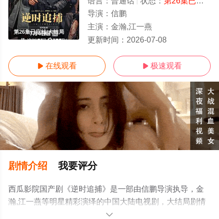
语言：
普通话
状态：
第26集已完结
-
导演：
信鹏
主演：
金瀚,江一燕
第26集已完结/大结局
更新时间：
2026-07-08
在线观看
极速观看


剧情介绍
我要评分
西瓜影院国产剧《逆时追捕》是一部由信鹏导演执导，金
瀚,江一燕等明星精彩演绎的中国大陆电视剧，大结局剧情
已揭晓（第26集已完结），手机免费观看高清无删减完整
