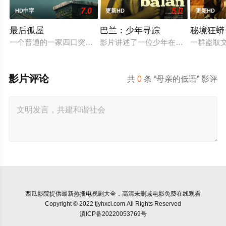
7.0
5.0
HD中字
更新HD
更新HD
最后孤屋
巴兰：少年寻踪
秘境狂蟒
一个普通的一家四口突遭诡异变故，被困在自家房屋中超过 100
影片讲述了一位少年在动荡的童年中
一群盗取
影片评论
共
0
条 “母亲的低语” 影评
西瓜影院
提供最新热播电视剧大全，高清未删减电影免费在线观看
Copyright © 2022 tjyhxcl.com All Rights Reserved
滇ICP备20220053769号