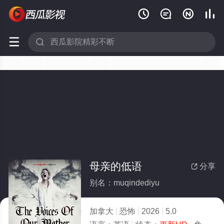






母亲的低语
分享

别名：muqindediyu
加拿大
恐怖
2026
5.0