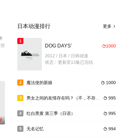
日本动漫排行
更多

井
1
整版
DOG DAYS'
1000

2012 / 日本 / 日韩动漫
状态：更新至13集已完结
魔法使的新娘
1000
2

男女之间的友情存在吗？（不，不存在!!）
995
3

红白黑黄 第三季（日语）
995
4

0
无名记忆
994
5
