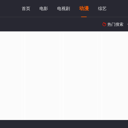
动漫
首页
电影
电视剧
综艺
热门搜索
