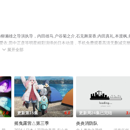
濑雄之导演执导，内田雄马,户谷菊之介,石见舞菜香,内田真礼,本渡枫,
茅野爱衣,田中正彦等明星精彩演绎的日本动漫，手机免费观看高清无删减完
展开全部
电视猫或剧情网等平台了解。

2.0
更新第15集
6.0
更新周24集已完结
3.
摇曳露营△第三季
炎炎消防队