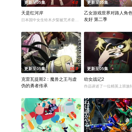
更新至05集
4.0
更新至05集
天是红河岸
乙女游戏世界对路人角
友好 第二季
日本国中女生铃木夕梨被咒术牵引至纪元前的赫梯帝国，并长期
前世身为社畜的里昂，转生
更新至05集
10.0
更新至05集
克雷瓦提斯2：魔兽之王与虚
幼女战记2
伪的勇者传承
作品讲述了一位精英上班族
勇者艾莉西亚斩杀了多雷尔将军，海登与博雷托两国的战争就此落