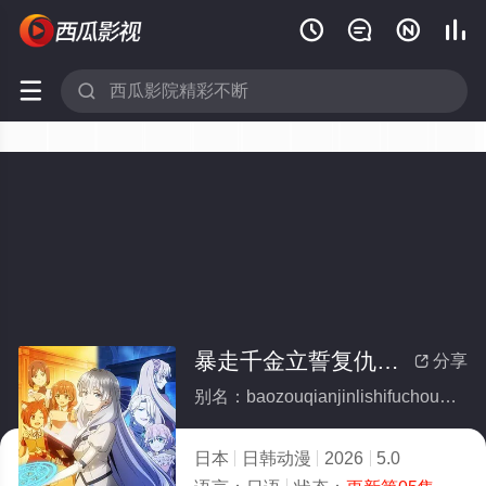






暴走千金立誓复仇。～用魔导书之力碾碎祖国～
分享

别名：baozouqianjinlishifuchouyongmodaoshuzhiliniansuizuguo
日本
日韩动漫
2026
5.0