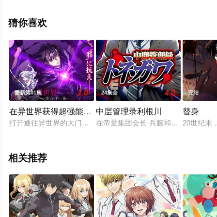
雅章,高野麻里佳等明星精彩演绎的日本动漫，手机免费观
看高清无删减完整版动漫全集就上西瓜影视，更多相关信
猜你喜欢
息可移步至豆瓣动漫、电视猫或剧情网等平台了解。
。
1.0
4.0
更新第01集
24集全
完结
在异世界获得超强能力的我，在现实世界照样无敌～等级
中层管理录利根川
替身
打开通往异世界的大门后，天上优夜获得超强能力，脱胎换骨变
在帝爱集团会长·兵藤和尊的命令下，
20世纪
相关推荐