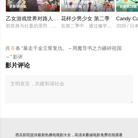
10.0
9.0
更新第05集
更新第07集
更新第16集
乙女游戏世界对路人角色很不友好 第二季
花样少男少女 第二季
Candy 
前世身为社畜的里昂，转生到了某款剑与魔法题材的乙女游戏世
在第二季中，通过修学旅行和舞会等
2026 / 
共
0
条 “暴走千金立誓复仇。～用魔导书之力碾碎祖国
～” 影评
影片评论
西瓜影院
提供最新热播电视剧大全，高清未删减电影免费在线观看