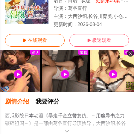
语言：
日语
状态：
更新第05集
- 免费在线观看
导演：
葛谷直行
主演：
大西沙织,长谷川育美,小仓唯,上原步美,芹泽优,石上静香,阿座上洋平,水中雅章,高野麻里佳
更新第05集
更新时间：
2026-08-04
在线观看
极速观看


剧情介绍
我要评分
西瓜影院日本动漫《暴走千金立誓复仇。～用魔导书之力
碾碎祖国～》是一部由葛谷直行导演执导，大西沙织,长谷
川育美,小仓唯,上原步美,芹泽优,石上静香,阿座上洋平,水中
