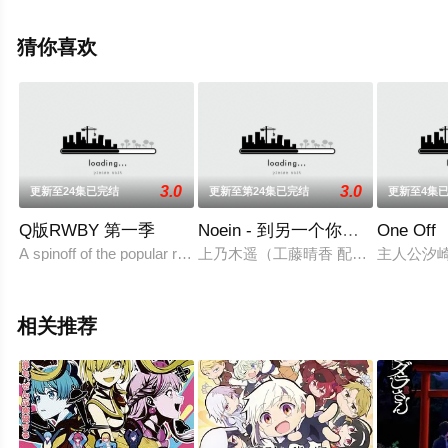
纱绫,伊藤彩沙,寺泽百花,明坂聪美,弘松芹香,冲佳苗,花咲心
优,大森日雅,朝日奈丸佳,武田罗梨沙多胡,菲鲁兹·蓝,三日尻
猜你喜欢
望,伊濑茉莉也,井上麻里奈,小等明星精彩演绎的日本动漫，
手机免费观看高清无删减完整版动漫全集就上西瓜影视，
更多相关信息可移步至豆瓣动漫、电视猫或剧情网等平台
了解。
3.0
3.0
更新至24集已完结
更新至第24集已完结
更新至4集
Q版RWBY 第一季
Noein - 到另一个你的身边去
One Off
。
A spinoff of the popular rooster teeth show RWBY. This show is
上乃木遥（工藤晴香 配音）是一个普
主人公汐
相关推荐