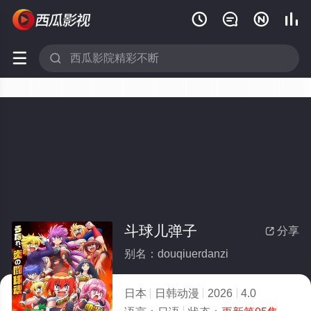






斗球儿弹子
分享

别名：douqiuerdanzi
日本
日韩动漫
2026
4.0