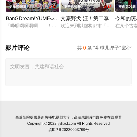
3.0
3.0
更新第08集
更新第06集
更新第06集
BanGDream!YUME∞MITA
文豪野犬 汪！第二季
令和的斑
「哔呀啊啊啊啊——！！！」为了乐团出道而突然集结的团员们
欢迎来到以虚构都市「横滨」为舞台
在某个古
影片评论
共
0
条 “斗球儿弹子” 影评
西瓜影院
提供最新热播电视剧大全，高清未删减电影免费在线观看
Copyright © 2022 tjyhxcl.com All Rights Reserved
滇ICP备20220053769号