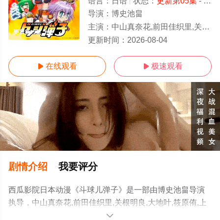
语言：
日语
状态：
更新第05集
- 免费在线观看
导演：
博史池畠
主演：
中山真奈花,前田佳织里,关根明良,大地叶,筱原侑,上坂堇,中村栞奈,若井友希,井口裕香,橘杏咲,长谷
更新第05集
更新时间：
2026-08-04
在线观看
极速观看


剧情介绍
我要评分
西瓜影院日本动漫《斗球儿弹子》是一部由博史池畠导演
执导，中山真奈花,前田佳织里,关根明良,大地叶,筱原侑,上
坂堇,中村栞奈,若井友希,井口裕香,橘杏咲,长谷川玲奈,仁见
