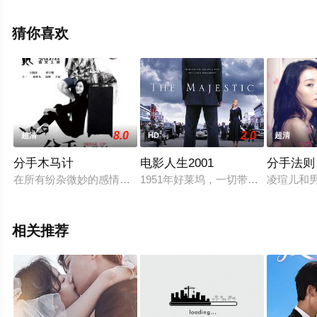
机免费观看高清无删减完整版电影大全就上西瓜影视，更
多相关信息可移步至豆瓣电影、电视猫或剧情网等平台了
猜你喜欢
解。
。
8.0
2.0
超清
HD
超清
分手木马计
电影人生2001
分手法则
在所有纷杂微妙的感情关系中，我们的主人公认为，能揭示出整个爱
1951年好莱坞，一切带有左翼观点
凌瑄儿和
相关推荐