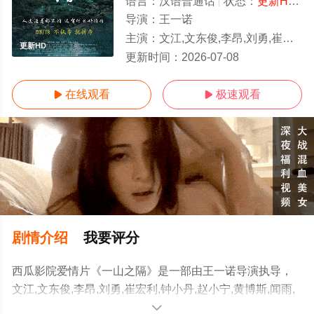
语言：
汉语普通话
状态：
更新HD
-
导演：
王一诺
主演：
文江,文东俊,李昂,刘勇,崔宏利,钟小丹,赵小宁,黄博斯,闻雨,卜文革,聂永新,吴长明
更新HD
更新时间：
2026-07-08
在线观看
极速观看


剧情介绍
我要评分
西瓜影院爱情片《一山之隔》是一部由王一诺导演执导，
文江,文东俊,李昂,刘勇,崔宏利,钟小丹,赵小宁,黄博斯,闻雨,
卜文革,聂永新,吴长明等明星精彩演绎的中国大陆电影，手
