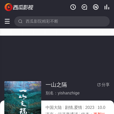






一山之隔
分享

别名：yishanzhige
中国大陆
剧情,爱情
2023
10.0