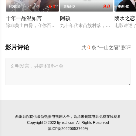
9.0
9.0
HD国语
更新HD
更新HD
十年一品温如言
阿颖
陵水之恋
除非黄土白骨，守你百岁无忧，你是否遇见十年羁绊百年奉陪的
九十年代末苗族村落，女孩阿颖反抗
电影讲述
影片评论
共
0
条 “一山之隔” 影评
西瓜影院
提供最新热播电视剧大全，高清未删减电影免费在线观看
Copyright © 2022 tjyhxcl.com All Rights Reserved
滇ICP备20220053769号