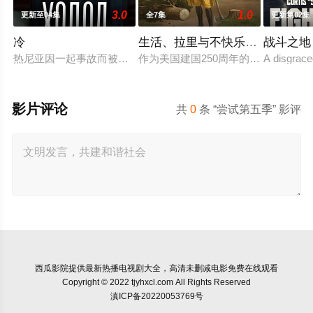
3.0
1.0
更新至04集
全7集
更新第02集
冷
生活、拉里与不快乐的追求：一
战斗之地
热尼亚因一起事故而被不公正地监禁，她的丈夫和6岁的女儿在事
作为美国建国250周年的献礼，该剧
A disgrace
影片评论
共
0
条 “尝试第五季” 影评
西瓜影院
提供最新热播电视剧大全，高清未删减电影免费在线观看
Copyright © 2022 tjyhxcl.com All Rights Reserved
滇ICP备20220053769号