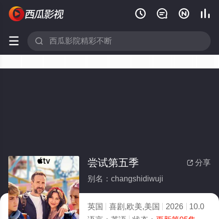






尝试第五季
分享

别名：changshidiwuji
英国
喜剧,欧美,美国
2026
10.0