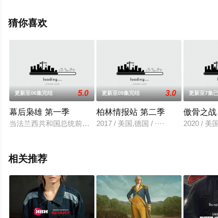
米索拉·艾库美罗,丹妮尔·维塔利斯,莉·布拉泽海德等明星精
彩演绎的英国电视剧，手机免费观看高清无删减完整版电
猜你喜欢
视剧全集就上西瓜影视，更多相关信息可移步至豆瓣电视
剧、电视猫或剧情网等平台了解。
5.0
3.0
更新至06集完结
更新至09集完结
更新至7集
。
幕后枭雄 第一季
柏林情报站 第二季
傲骨之战
当法兰西共和国总统前往卢瓦尔河工业区圣埃蒂安一家罢工工厂
2017 / 美国,德国 / ····
2020 /
相关推荐