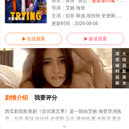
语言：
英语
状态：
更新第05集
- 免费在线观看
导演：
艾丽·海登
主演：
拉菲·斯波,埃丝特·史密斯,达伦·博伊德,珊·布鲁克,夏洛特·莱利,西莉亚·伊姆里,科林·摩根,斯嘉
更新第05集
更新时间：
2026-08-06
在线观看
极速观看


剧情介绍
我要评分
西瓜影院欧美剧《尝试第五季》是一部由艾丽·海登导演执
导，拉菲·斯波,埃丝特·史密斯,达伦·博伊德,珊·布鲁克,夏洛
特·莱利,西莉亚·伊姆里,科林·摩根,斯嘉丽·雷纳,库珀·特纳,吉
