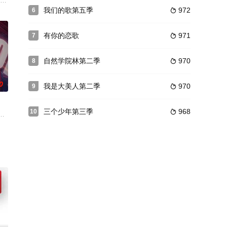
的“密室“演播室，全未知、不限
艺节目，节目第一季将以《三国演义》文学故事为基础，在历史演绎故事
南、慢城扬州，在远离都市喧嚣的田间一隅经营起“温暖的客栈”。每期邀请一位
我们的歌第五季
972
6

有你的恋歌
971
7

自然学院林第二季
970
8

0
我是大美人第二季
970
9

三个少年第三季
968
10

重启音乐旅程，用音乐感怀
冬季奥运带来的便是极致的冰雪魅力，当夏奥与冬奥相遇，就有了冠军对冠军