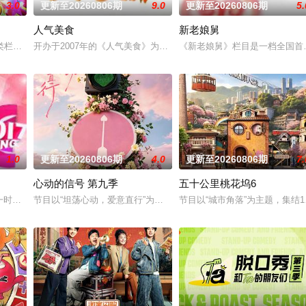
3.0
更新至20260806期
9.0
更新至20260806期
5.
人气美食
新老娘舅
第一季大咖季由湖北广播电视台联合湖北省医师协会策划推出，“人民英
类栏目中一枝独秀，领跑全国，是辽宁卫视唯一一档以报道娱乐动态、解读文化
开办于2007年的《人气美食》为美食榜单、人气小店、民间美食、
《新老娘舅》栏目是一档全国首
1.0
更新至20260806期
4.0
更新至20260806期
7.
心动的信号 第九季
五十公里桃花坞6
10年开始，《男生女生向前冲》已经连续播出三年，形成了自身的品牌规模
一时段，独创“幽默评书”打造北京风格，“坚守稳固”第二时段，坚持有“亲和力”
节目以“坦荡心动，爱意直行”为核心主题，聚焦真诚直白的新式恋爱
节目以“城市角落”为主题，集结