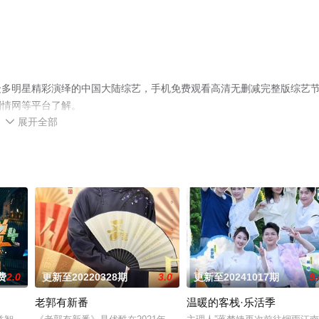
众多明星精彩演绎的中国大陆综艺，手机免费观看高清无删减完整版综艺
剧情网等平台了解。
展开全部

费
2.0
更新至20220328期
3.0
更新至20241017期
9.
老郭有新番
温暖的客栈·乐活季