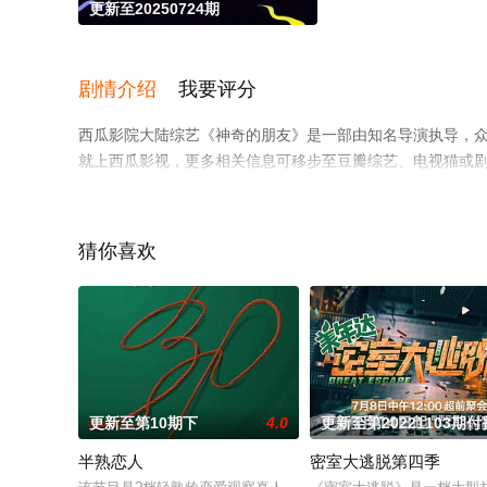
更新至20250724期
剧情介绍
我要评分
西瓜影院大陆综艺《神奇的朋友》是一部由知名导演执导，
就上西瓜影视，更多相关信息可移步至豆瓣综艺、电视猫或
猜你喜欢
。
更新至第10期下
4.0
更新至第20221103期付
半熟恋人
密室大逃脱第四季