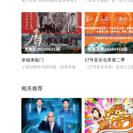
该节目是?档轻熟龄恋爱观察真人秀。一群都市轻熟龄男女，历经
《密室大逃脱》是一档大型
更新至20240621期
7.0
更新至第20240419期
幸福来敲门
17号音乐仓库第二季
上世纪80年代的中国，改革开放刚刚起步，民风依然保守古朴。
《17号音乐仓库》是浙江卫
相关推荐