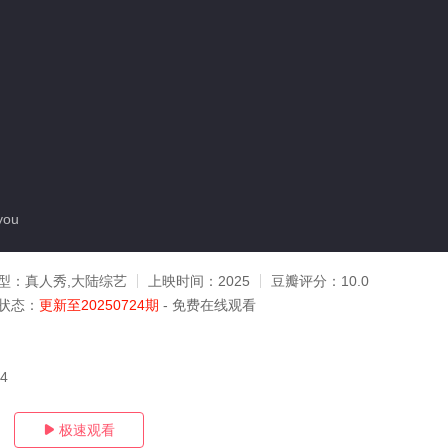
you
型：
真人秀,大陆综艺
上映时间：
2025
豆瓣评分：
10.0
状态：
更新至20250724期
- 免费在线观看
24
极速观看
