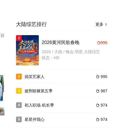
大陆综艺排行
更多

节目
1
2026黄河民歌春晚
995

2026 / 大陆 / 晚会,明星,大陆综艺
状态：HD
搞笑艺家人
995
2

披荆斩棘第五季
987
3

初入职场·机长季
974
4

0
星星伴我心
974
5
