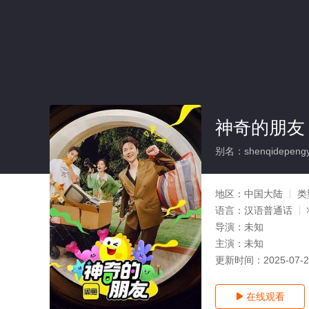
神奇的朋友
别名：shenqidepeng
地区：
中国大陆
类
语言：
汉语普通话
导演：
未知
主演：
未知
更新时间：
2025-07-
在线观看
