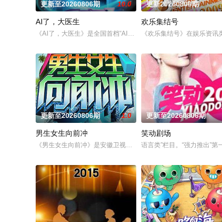
更新至20260806期
10.0
更新20260806期
AI了，大医生
欢乐集结号
《AI了，大医生》是全国首档“AI+医学”全媒体健康科普节目，
《欢乐集结号》在娱乐资讯
更新至20260806期
1.0
更新至20260806期
男生女生向前冲
笑动剧场
《男生女生向前冲》是安徽卫视的一档全民榜样健身节目。从20
语言类”栏目。“强力推出”第