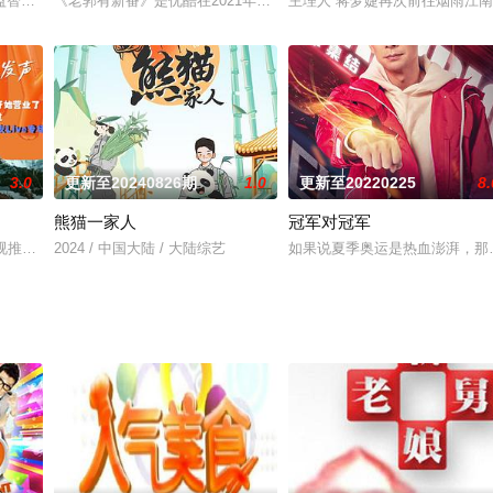
一场棋逢对手的恋爱，冲破试探与体面、理智与克制，以更成熟与纯粹的姿态
益智类实景解密互动真人秀。节目由嘉宾玩家倾力合作，进入不同主题故事置景内
《老郭有新番》是优酷在2021年全新推出的郭德纲潮派说书文化综
主理人”蒋梦婕再次前往烟雨江
3.0
更新至20240826期
1.0
更新至20220225
8.
熊猫一家人
冠军对冠军
在老北京城的小庄西里，居住着一个颇有些惹眼的女子。她名叫江路（蒋雯丽
视推出的音乐人LiveHouse经营类真人秀，节目集结五位音乐人以归零的姿态
2024 / 中国大陆 / 大陆综艺
如果说夏季奥运是热血澎湃，那