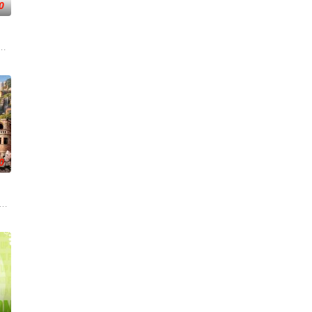
0
现象、重温经典作品为内容的专题栏
烹饪厨艺和饮食风俗为主要内容的美食文化节目。《人气美食》为星尚传
创的调解类谈话节目，由新娱乐和上海市司法局联合制作。节目以调解百姓纠
0
的专业化道路，“独具匠
，告别无效拉扯，走进心动小屋，见证单身青年之间萌生的浪漫情愫。
15位多元坞民通过21天的共同生活与亲手建造，探索"在不够理想的环境中，如