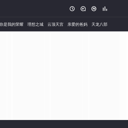




你是我的荣耀
理想之城
云顶天宫
亲爱的爸妈
天龙八部