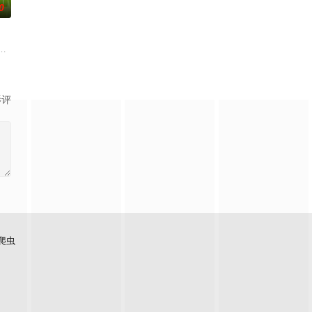
0
务，获取里程盲盒，一路向海，最终
部的优秀单口喜剧演员和漫才组合。每一位“小人物”都将带着真实感与
源地，2026夏天准时快乐
影评
爬虫