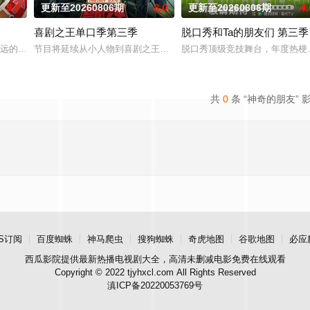
9.0
更新至20260806期
8.0
更新至20260806期
4.
喜剧之王单口季第三季
脱口秀和Ta的朋友们 第三季
有法律效力的排解矛盾、化解纠纷的电视节目。节目将司法局的人民调解室，公
最远的大陆腹地，他们只有一辆车和一车椰子们，通过在途径补给站完成挑战任
节目将延续从小人物到喜剧之王的故事，汇聚来自全国各地脱口秀俱乐
脱口秀顶级竞技舞台，年度热梗发
共
0
条 “神奇的朋友” 
S订阅
百度蜘蛛
神马爬虫
搜狗蜘蛛
奇虎地图
谷歌地图
必应
西瓜影院
提供最新热播电视剧大全，高清未删减电影免费在线观看
Copyright © 2022 tjyhxcl.com All Rights Reserved
滇ICP备20220053769号